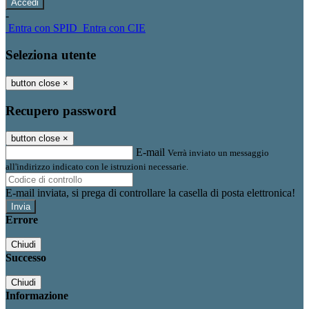
-
Entra con SPID
Entra con CIE
Seleziona utente
button close
×
Recupero password
button close
×
E-mail
Verrà inviato un messaggio
all'indirizzo indicato con le istruzioni necessarie.
E-mail inviata, si prega di controllare la casella di posta elettronica!
Errore
Chiudi
Successo
Chiudi
Informazione