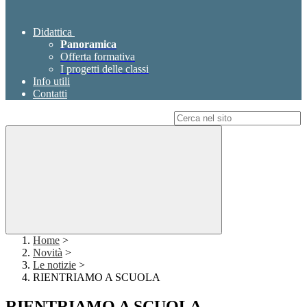
Didattica
Panoramica
Offerta formativa
I progetti delle classi
Info utili
Contatti
Campo di ricerca per le pagine del sito
Home
>
Novità
>
Le notizie
>
RIENTRIAMO A SCUOLA
RIENTRIAMO A SCUOLA