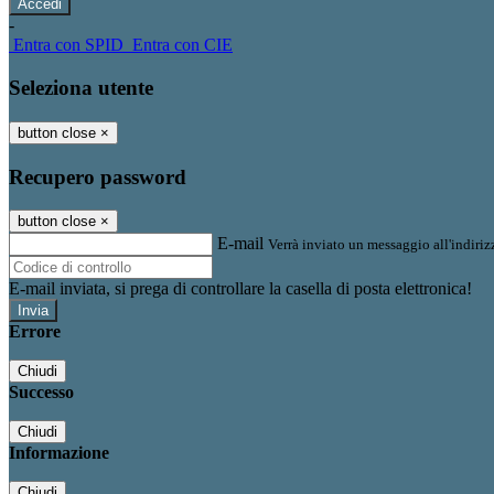
-
Entra con SPID
Entra con CIE
Seleziona utente
button close
×
Recupero password
button close
×
E-mail
Verrà inviato un messaggio all'indirizz
E-mail inviata, si prega di controllare la casella di posta elettronica!
Errore
Chiudi
Successo
Chiudi
Informazione
Chiudi