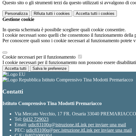
Questo sito o gli strumenti terzi da questo utilizzati si avvalgono di coo
Personalizza
Rifiuta tutti
i cookies
Accetta tutti
i cookies
Gestione cookie
In questa schermata è possibile scegliere quali cookie consentire.
I cookie necessari sono quelli che consentono il funzionamento della pi
Per conoscere quali sono i cookie necessari al funzionamento potete v
Cookie necessari per il funzionamento
I cookie necessari per il funzionamento non possono essere disabilitati.
Accetta tutti
Salva le preferenze
Istituto Comprensivo Tina Modotti Premariacco
Contatti
Istituto Comprensivo Tina Modotti Premariacco
Via Mercato Vecchio, 17 FR. Orsaria 33040 PREMARIACC
Tel:
0432 729023
Email:
udic83100q@istruzione.it
Link per inviare una mail
PEC:
udic83100q@pec.istruzione.it
Link per inviare una mail
C.F.: 94071000304