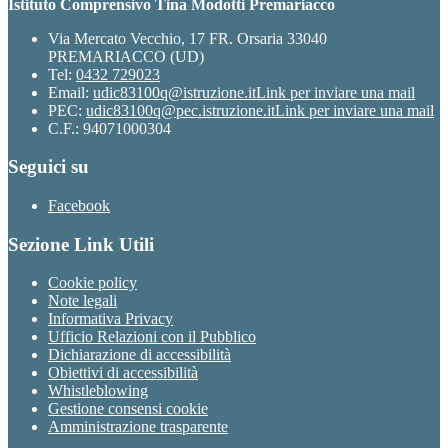
Istituto Comprensivo Tina Modotti Premariacco
Via Mercato Vecchio, 17 FR. Orsaria 33040
PREMARIACCO (UD)
Tel:
0432 729023
Email:
udic83100q@istruzione.it
Link per inviare una mail
PEC:
udic83100q@pec.istruzione.it
Link per inviare una mail
C.F.: 94071000304
Seguici su
Facebook
Sezione Link Utili
Cookie policy
Note legali
Informativa Privacy
Ufficio Relazioni con il Pubblico
Dichiarazione di accessibilità
Obiettivi di accessibilità
Whistleblowing
Gestione consensi cookie
Amministrazione trasparente