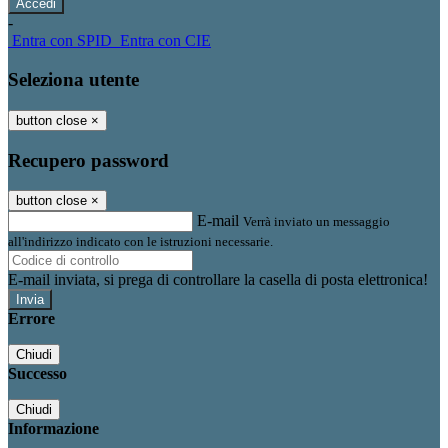
-
Entra con SPID
Entra con CIE
Seleziona utente
button close
×
Recupero password
button close
×
E-mail
Verrà inviato un messaggio
all'indirizzo indicato con le istruzioni necessarie.
E-mail inviata, si prega di controllare la casella di posta elettronica!
Errore
Chiudi
Successo
Chiudi
Informazione