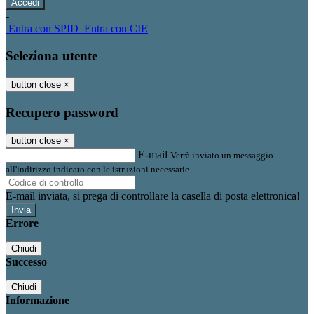
-
Entra con SPID
Entra con CIE
Seleziona utente
button close
×
Recupero password
button close
×
E-mail
Verrà inviato un messaggio
all'indirizzo indicato con le istruzioni necessarie.
E-mail inviata, si prega di controllare la casella di posta elettronica!
Errore
Chiudi
Successo
Chiudi
Informazione