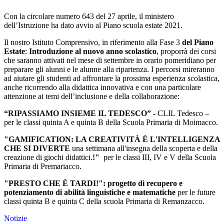
Con la circolare numero 643 del 27 aprile, il ministero
dell’Istruzione ha dato avvio al Piano scuola estate 2021.
Il nostro Istituto Comprensivo, in riferimento alla Fase 3
del Piano
Estate
:
Introduzione al nuovo anno scolastico
, proporrà dei corsi
che saranno attivati nel mese di settembre in orario pomeridiano per
preparare gli alunni e le alunne alla ripartenza. I percorsi mireranno
ad aiutare gli studenti ad affrontare la prossima esperienza scolastica,
anche ricorrendo alla didattica innovativa e con una particolare
attenzione ai temi dell’inclusione e della collaborazione:
“RIPASSIAMO INSIEME IL TEDESCO” -
CLIL Tedesco –
per le classi quinta A e quinta B della Scuola Primaria di Moimacco.
"GAMIFICATION: LA CREATIVITÀ È L'INTELLIGENZA
CHE SI DIVERTE
una settimana all'insegna della scoperta e della
creazione di giochi didattici.
!"
per le classi III, IV e V della Scuola
Primaria di Premariacco.
"PRESTO CHE È TARDI!":
progetto di recupero e
potenziamento di abilità linguistiche e matematiche
per le future
classi quinta B e quinta C della scuola Primaria di Remanzacco.
Notizie