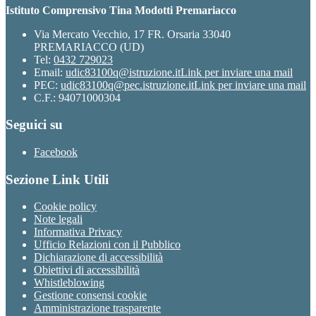
Istituto Comprensivo Tina Modotti Premariacco
Via Mercato Vecchio, 17 FR. Orsaria 33040
PREMARIACCO (UD)
Tel:
0432 729023
Email:
udic83100q@istruzione.it
Link per inviare una mail
PEC:
udic83100q@pec.istruzione.it
Link per inviare una mail
C.F.: 94071000304
Seguici su
Facebook
Sezione Link Utili
Cookie policy
Note legali
Informativa Privacy
Ufficio Relazioni con il Pubblico
Dichiarazione di accessibilità
Obiettivi di accessibilità
Whistleblowing
Gestione consensi cookie
Amministrazione trasparente