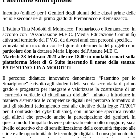
Incontro (online) per i Genitori degli alunni delle classi prime delle
Scuole secondarie di primo grado di Premariacco e Remanzacco.
L’Istituto Tina Modotti di Moimacco, Premariacco e Remanzacco, in
accordo con l’Associazione M.E.C. (Media Educazione Comunità)
attiva sul territorio del F.V.G. da diversi anni con percorsi specifici,
vi invita ad un incontro con le figure di riferimento del progetto e in
particolare don la dott.ssa Maria Lipone dell’Ass.ne M.E.C.
Martedì 28 febbraio 2023 alle ore 18.00 in modalità smart sulla
piattaforma Meet di G Suite inserendo il nome della stanza:
PATENTINO TINA MODOTTI
Il percorso didattico innovativo denominato “Patentino per lo
Smartphone” è rivolto agli studenti della scuola secondaria di primo
grado e progettato per integrare e valorizzare la costruzione di un
"curricolo verticale di cittadinanza digitale”, mirato a introdurre in
maniera sistematica le competenze digitali nel percorso formativo di
tutti gli studenti (adempiendo così alle direttive della legge 71/2017
per il contrasto del cyberbullismo), con un’azione specifica rivolta
agli allievi che prevede anche la partecipazione dei genitori. In
questo modo l’impatto diviene potenzialmente molto maggiore, sia a
livello educativo che di sensibilizzazione della comunità rispetto alle
sfide e alle opportunità delle tecnologie digitali. Il conseguimento del