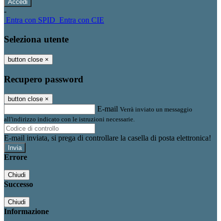
-
Entra con SPID
Entra con CIE
Seleziona utente
button close
×
Recupero password
button close
×
E-mail
Verrà inviato un messaggio
all'indirizzo indicato con le istruzioni necessarie.
E-mail inviata, si prega di controllare la casella di posta elettronica!
Errore
Chiudi
Successo
Chiudi
Informazione