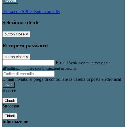
-
Entra con SPID
Entra con CIE
Seleziona utente
button close
×
Recupero password
button close
×
E-mail
Verrà inviato un messaggio
all'indirizzo indicato con le istruzioni necessarie.
E-mail inviata, si prega di controllare la casella di posta elettronica!
Errore
Chiudi
Successo
Chiudi
Informazione