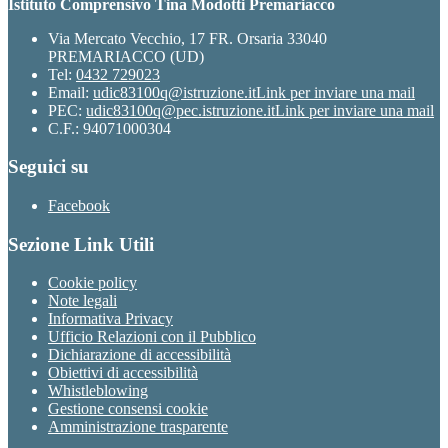
Istituto Comprensivo Tina Modotti Premariacco
Via Mercato Vecchio, 17 FR. Orsaria 33040
PREMARIACCO (UD)
Tel:
0432 729023
Email:
udic83100q@istruzione.it
Link per inviare una mail
PEC:
udic83100q@pec.istruzione.it
Link per inviare una mail
C.F.: 94071000304
Seguici su
Facebook
Sezione Link Utili
Cookie policy
Note legali
Informativa Privacy
Ufficio Relazioni con il Pubblico
Dichiarazione di accessibilità
Obiettivi di accessibilità
Whistleblowing
Gestione consensi cookie
Amministrazione trasparente