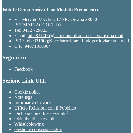
Istituto Comprensivo Tina Modotti Premariacco
Via Mercato Vecchio, 17 FR. Orsaria 33040
PREMARIACCO (UD)
Tel:
0432 729023
Email:
udic83100q@istruzione.it
Link per inviare una mail
PEC:
udic83100q@pec.istruzione.it
Link per inviare una mail
C.F.: 94071000304
Seguici su
Facebook
Sezione Link Utili
Cookie policy
Note legali
Informativa Privacy
Ufficio Relazioni con il Pubblico
Dichiarazione di accessibilità
Obiettivi di accessibilità
Whistleblowing
Gestione consensi cookie