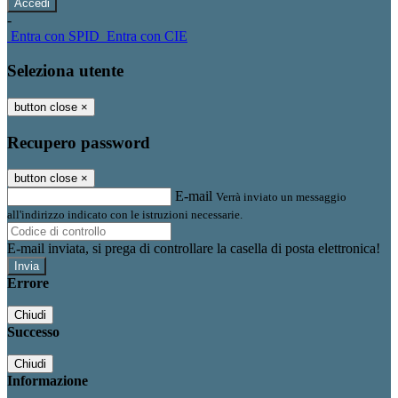
-
Entra con SPID
Entra con CIE
Seleziona utente
button close
×
Recupero password
button close
×
E-mail
Verrà inviato un messaggio
all'indirizzo indicato con le istruzioni necessarie.
E-mail inviata, si prega di controllare la casella di posta elettronica!
Errore
Chiudi
Successo
Chiudi
Informazione