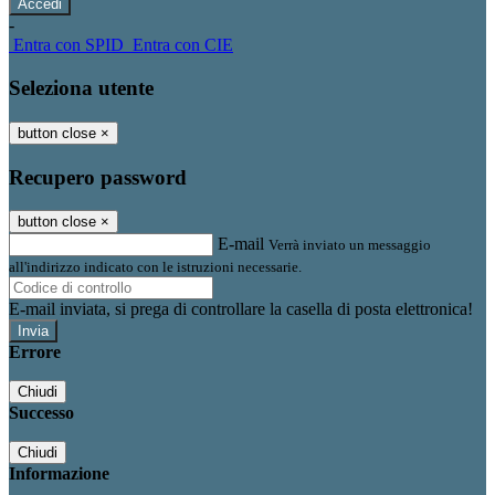
-
Entra con SPID
Entra con CIE
Seleziona utente
button close
×
Recupero password
button close
×
E-mail
Verrà inviato un messaggio
all'indirizzo indicato con le istruzioni necessarie.
E-mail inviata, si prega di controllare la casella di posta elettronica!
Errore
Chiudi
Successo
Chiudi
Informazione