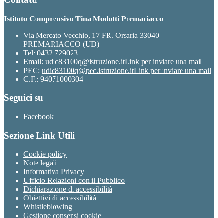
Istituto Comprensivo Tina Modotti Premariacco
Via Mercato Vecchio, 17 FR. Orsaria 33040
PREMARIACCO (UD)
Tel:
0432 729023
Email:
udic83100q@istruzione.it
Link per inviare una mail
PEC:
udic83100q@pec.istruzione.it
Link per inviare una mail
C.F.: 94071000304
Seguici su
Facebook
Sezione Link Utili
Cookie policy
Note legali
Informativa Privacy
Ufficio Relazioni con il Pubblico
Dichiarazione di accessibilità
Obiettivi di accessibilità
Whistleblowing
Gestione consensi cookie