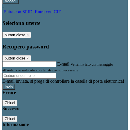
-
Entra con SPID
Entra con CIE
Seleziona utente
button close
×
Recupero password
button close
×
E-mail
Verrà inviato un messaggio
all'indirizzo indicato con le istruzioni necessarie.
E-mail inviata, si prega di controllare la casella di posta elettronica!
Errore
Chiudi
Successo
Chiudi
Informazione