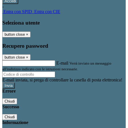
-
Entra con SPID
Entra con CIE
Seleziona utente
button close
×
Recupero password
button close
×
E-mail
Verrà inviato un messaggio
all'indirizzo indicato con le istruzioni necessarie.
E-mail inviata, si prega di controllare la casella di posta elettronica!
Errore
Chiudi
Successo
Chiudi
Informazione