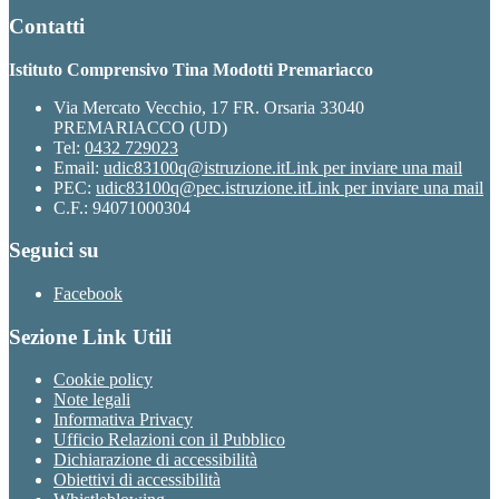
Contatti
Istituto Comprensivo Tina Modotti Premariacco
Via Mercato Vecchio, 17 FR. Orsaria 33040
PREMARIACCO (UD)
Tel:
0432 729023
Email:
udic83100q@istruzione.it
Link per inviare una mail
PEC:
udic83100q@pec.istruzione.it
Link per inviare una mail
C.F.: 94071000304
Seguici su
Facebook
Sezione Link Utili
Cookie policy
Note legali
Informativa Privacy
Ufficio Relazioni con il Pubblico
Dichiarazione di accessibilità
Obiettivi di accessibilità