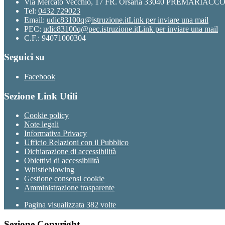
Via Mercato Vecchio, 17 FR. Orsaria 33040 PREMARIACC
Tel:
0432 729023
Email:
udic83100q@istruzione.it
Link per inviare una mail
PEC:
udic83100q@pec.istruzione.it
Link per inviare una mail
C.F.: 94071000304
Seguici su
Facebook
Sezione Link Utili
Cookie policy
Note legali
Informativa Privacy
Ufficio Relazioni con il Pubblico
Dichiarazione di accessibilità
Obiettivi di accessibilità
Whistleblowing
Gestione consensi cookie
Amministrazione trasparente
Pagina visualizzata
382
volte
Sezione Copyright