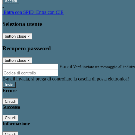
-
Entra con SPID
Entra con CIE
Seleziona utente
button close
×
Recupero password
button close
×
E-mail
Verrà inviato un messaggio all'indirizz
E-mail inviata, si prega di controllare la casella di posta elettronica!
Errore
Chiudi
Successo
Chiudi
Informazione
Chiudi