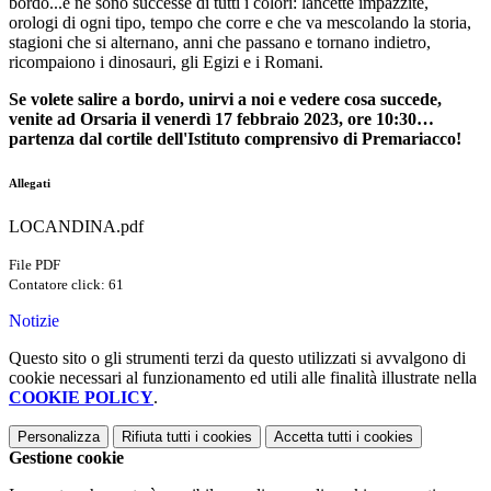
bordo...e ne sono successe di tutti i colori: lancette impazzite,
orologi di ogni tipo, tempo che corre e che va mescolando la storia,
stagioni che si alternano, anni che passano e tornano indietro,
ricompaiono i dinosauri, gli Egizi e i Romani.
Se volete salire a bordo, unirvi a noi e vedere cosa succede,
venite ad Orsaria il venerdì 17 febbraio 2023, ore 10:30…
partenza dal cortile dell'Istituto comprensivo di Premariacco!
Allegati
LOCANDINA.pdf
File PDF
Contatore click: 61
Notizie
Questo sito o gli strumenti terzi da questo utilizzati si avvalgono di
cookie necessari al funzionamento ed utili alle finalità illustrate nella
COOKIE POLICY
.
Personalizza
Rifiuta tutti
i cookies
Accetta tutti
i cookies
Gestione cookie