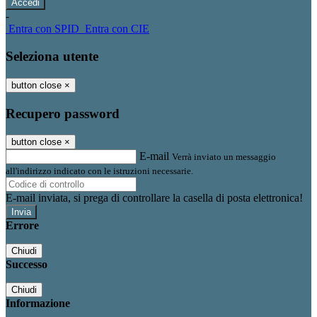
-
Entra con SPID
Entra con CIE
Seleziona utente
button close
×
Recupero password
button close
×
E-mail
Verrà inviato un messaggio
all'indirizzo indicato con le istruzioni necessarie.
E-mail inviata, si prega di controllare la casella di posta elettronica!
Errore
Chiudi
Successo
Chiudi
Informazione