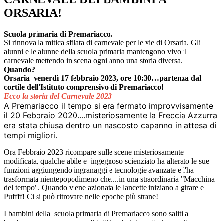
ORSARIA!
Scuola primaria di Premariacco.
Si rinnova la mitica sfilata di carnevale per le vie di Orsaria. Gli
alunni e le alunne della scuola primaria mantengono vivo il
carnevale mettendo in scena ogni anno una storia diversa.
Quando?
Orsaria venerdì 17 febbraio 2023, ore 10:30…partenza dal
cortile dell'Istituto comprensivo di Premariacco!
Ecco la storia del Carnevale 2023
A Premariacco il tempo si era fermato improvvisamente
il 20 Febbraio 2020....misteriosamente la Freccia Azzurra
era stata chiusa dentro un nascosto capanno in attesa di
tempi migliori.
Ora Febbraio 2023 ricompare sulle scene misteriosamente
modificata, qualche abile e
ingegnoso scienziato ha alterato le sue
funzioni aggiungendo ingranaggi e tecnologie avanzate e l'ha
trasformata nientepopodimeno che....in una straordinaria "Macchina
del tempo". Quando viene azionata le lancette iniziano a girare e
Puffff! Ci si può ritrovare nelle epoche più strane!
I bambini della
scuola primaria di Premariacco sono saliti a