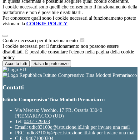
In questa schermata è possibile scegliere quali cookie consentire.
I cookie necessari sono quelli che consentono il funzionamento della
piattaforma e non è possibile disabilitarli.
Per conoscere quali sono i cookie necessari al funzionamento potete
visionare la
COOKIE POLICY
.
Cookie necessari per il funzionamento
I cookie necessari per il funzionamento non possono essere
disabilitati. È possibile consultare l'elenco nella pagina della cookie
policy.
Accetta tutti
Salva le preferenze
Istituto Comprensivo Tina Modotti Premariacco
Contatti
Istituto Comprensivo Tina Modotti Premariacco
Via Mercato Vecchio, 17 FR. Orsaria 33040
PREMARIACCO (UD)
Tel:
0432 729023
Email:
udic83100q@istruzione.it
Link per inviare una mail
PEC:
udic83100q@pec.istruzione.it
Link per inviare una mail
C.F.: 94071000304