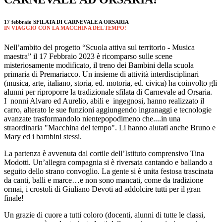
17 febbraio SFILATA DI CARNEVALE A ORSARIA
IN VIAGGIO CON LA MACCHINA DEL TEMPO!
Nell’ambito del progetto “Scuola attiva sul territorio - Musica
maestra” il 17
Febbraio 2023 è ricomparso sulle scene
misteriosamente modificato, il treno dei Bambini della scuola
primaria di Premariacco. Un insieme di attività interdisciplinari
(musica, arte, italiano, storia, ed. motoria, ed. civica) ha coinvolto gli
alunni per riproporre la tradizionale sfilata di Carnevale ad Orsaria.
I
nonni Alvaro ed Aurelio, abili e
ingegnosi, hanno realizzato il
carro, alterato le sue funzioni aggiungendo ingranaggi e tecnologie
avanzate trasformandolo nientepopodimeno che....in una
straordinaria "Macchina del tempo". Li hanno aiutati anche Bruno e
Mary ed i bambini stessi.
La partenza è avvenuta dal cortile dell’Istituto comprensivo Tina
Modotti. Un’allegra compagnia si è riversata cantando e ballando a
seguito dello strano convoglio. La gente si è unita festosa trascinata
da canti, balli e marce…e non sono mancati, come da tradizione
ormai, i crostoli di Giuliano Devoti ad addolcire tutti per il gran
finale!
Un grazie di cuore a tutti coloro (docenti, alunni di tutte le classi,