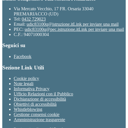
Via Mercato Vecchio, 17 FR. Orsaria 33040
PREMARIACCO (UD)
Tel:
0432 729023
Email:
udic83100q@istruzione.it
Link per inviare una mail
PEC:
udic83100q@pec.istruzione.it
Link per inviare una mail
C.F.: 94071000304
Seguici su
Facebook
Sezione Link Utili
Cookie policy
Note legali
Informativa Privacy
Ufficio Relazioni con il Pubblico
Dichiarazione di accessibilità
Obiettivi di accessibilità
Whistleblowing
Gestione consensi cookie
Amministrazione trasparente