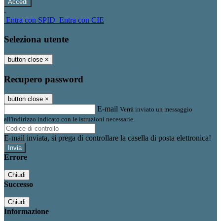
-
Entra con SPID
Entra con CIE
Seleziona utente
button close
×
Recupero password
button close
×
E-mail
Verrà inviato un messaggio
all'indirizzo indicato con le istruzioni necessarie.
E-mail inviata, si prega di controllare la casella di posta elettronica!
Errore
Chiudi
Successo
Chiudi
Informazione