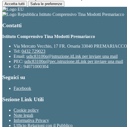
Accetta tutti
Salva le preferenze
Istituto Comprensivo Tina Modotti Premariacco
Contatti
Istituto Comprensivo Tina Modotti Premariacco
Via Mercato Vecchio, 17 FR. Orsaria 33040 PREMARIACC
Tel:
0432 729023
Email:
udic83100q@istruzione.it
Link per inviare una mail
PEC:
udic83100q@pec.istruzione.it
Link per inviare una mail
C.F.: 94071000304
Seguici su
Facebook
Sezione Link Utili
Cookie policy
Note legali
Informativa Privacy
Ufficio Relazioni con il Pubblico