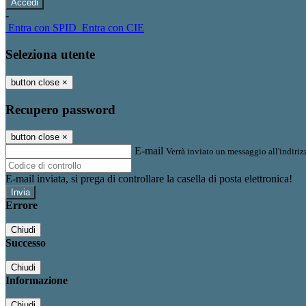
-
Entra con SPID
Entra con CIE
Seleziona utente
button close
×
Recupero password
button close
×
E-mail
Verrà inviato un messaggio all'indirizz
E-mail inviata, si prega di controllare la casella di posta elettronica!
Errore
Chiudi
Successo
Chiudi
Informazione
Chiudi