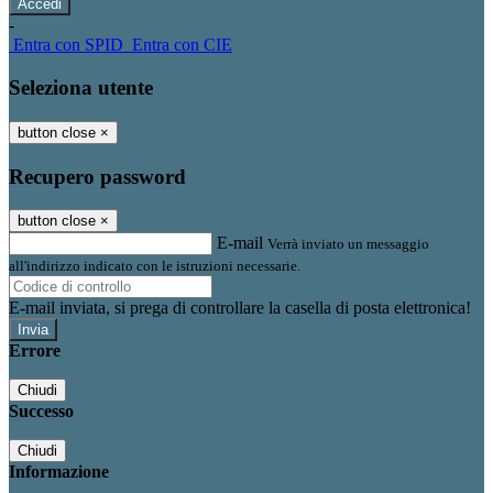
-
Entra con SPID
Entra con CIE
Seleziona utente
button close
×
Recupero password
button close
×
E-mail
Verrà inviato un messaggio
all'indirizzo indicato con le istruzioni necessarie.
E-mail inviata, si prega di controllare la casella di posta elettronica!
Errore
Chiudi
Successo
Chiudi
Informazione