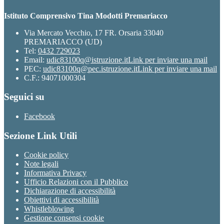
Istituto Comprensivo Tina Modotti Premariacco
Via Mercato Vecchio, 17 FR. Orsaria 33040
PREMARIACCO (UD)
Tel:
0432 729023
Email:
udic83100q@istruzione.it
Link per inviare una mail
PEC:
udic83100q@pec.istruzione.it
Link per inviare una mail
C.F.: 94071000304
Seguici su
Facebook
Sezione Link Utili
Cookie policy
Note legali
Informativa Privacy
Ufficio Relazioni con il Pubblico
Dichiarazione di accessibilità
Obiettivi di accessibilità
Whistleblowing
Gestione consensi cookie