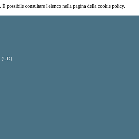
 È possibile consultare l'elenco nella pagina della cookie policy.
O (UD)