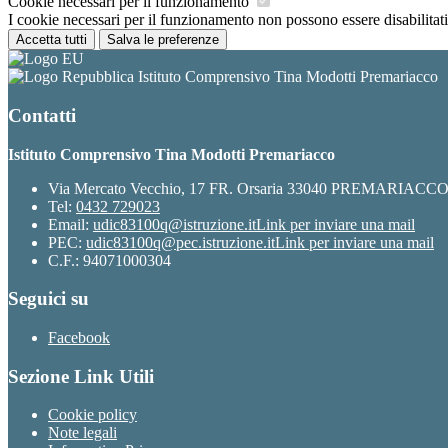
Cookie necessari per il funzionamento
I cookie necessari per il funzionamento non possono essere disabilitati.
Accetta tutti
Salva le preferenze
Istituto Comprensivo Tina Modotti Premariacco
Contatti
Istituto Comprensivo Tina Modotti Premariacco
Via Mercato Vecchio, 17 FR. Orsaria 33040 PREMARIACC
Tel:
0432 729023
Email:
udic83100q@istruzione.it
Link per inviare una mail
PEC:
udic83100q@pec.istruzione.it
Link per inviare una mail
C.F.: 94071000304
Seguici su
Facebook
Sezione Link Utili
Cookie policy
Note legali