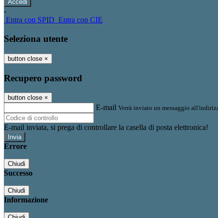
-
Entra con SPID
Entra con CIE
Seleziona utente
button close
×
Recupero password
button close
×
E-mail
Verrà inviato un messaggio all'indirizz
E-mail inviata, si prega di controllare la casella di posta elettronica!
Errore
Chiudi
Successo
Chiudi
Informazione
Chiudi