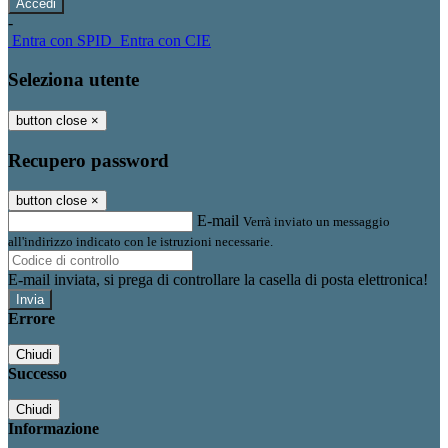
-
Entra con SPID
Entra con CIE
Seleziona utente
button close
×
Recupero password
button close
×
E-mail
Verrà inviato un messaggio
all'indirizzo indicato con le istruzioni necessarie.
E-mail inviata, si prega di controllare la casella di posta elettronica!
Errore
Chiudi
Successo
Chiudi
Informazione