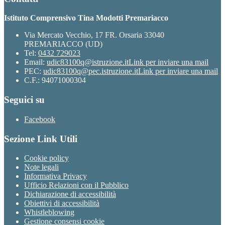
Istituto Comprensivo Tina Modotti Premariacco
Via Mercato Vecchio, 17 FR. Orsaria 33040
PREMARIACCO (UD)
Tel:
0432 729023
Email:
udic83100q@istruzione.it
Link per inviare una mail
PEC:
udic83100q@pec.istruzione.it
Link per inviare una mail
C.F.: 94071000304
Seguici su
Facebook
Sezione Link Utili
Cookie policy
Note legali
Informativa Privacy
Ufficio Relazioni con il Pubblico
Dichiarazione di accessibilità
Obiettivi di accessibilità
Whistleblowing
Gestione consensi cookie