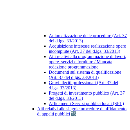
Automatizzazione delle procedure (Art. 37
del d.lgs. 33/2013)
Acquisizione interesse realizzazione opere
incompiute (Art. 37 del d.lgs. 33/2013)
Atti relativi alla programmazione di lavori,
opere, servizi e forniture / Mancata
redazione programmazione
Documenti sul sistema di qualificazione
(Art. 37 del d.lgs. 33/2013)
Gravi illeciti professionali (Art. 37 del
d.lgs. 33/2013)
Progetti di investimento pubblico (Art. 37
del d.lgs. 33/2013)
Affidamenti Servizi pubblici locali (SPL)
Atti relativi alle singole procedure di affidamento
di appalti pubblici
76