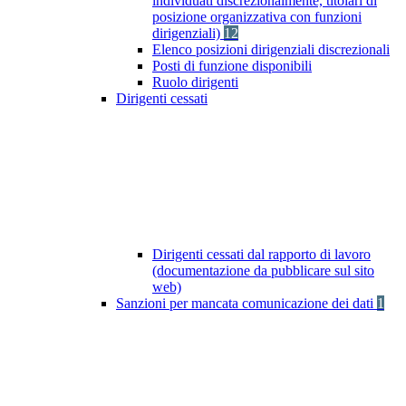
individuati discrezionalmente, titolari di
posizione organizzativa con funzioni
dirigenziali)
12
Elenco posizioni dirigenziali discrezionali
Posti di funzione disponibili
Ruolo dirigenti
Dirigenti cessati
Dirigenti cessati dal rapporto di lavoro
(documentazione da pubblicare sul sito
web)
Sanzioni per mancata comunicazione dei dati
1