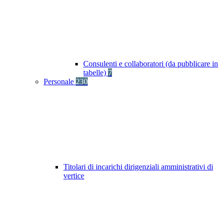
Consulenti e collaboratori (da pubblicare in
tabelle)
7
Personale
230
Titolari di incarichi dirigenziali amministrativi di
vertice