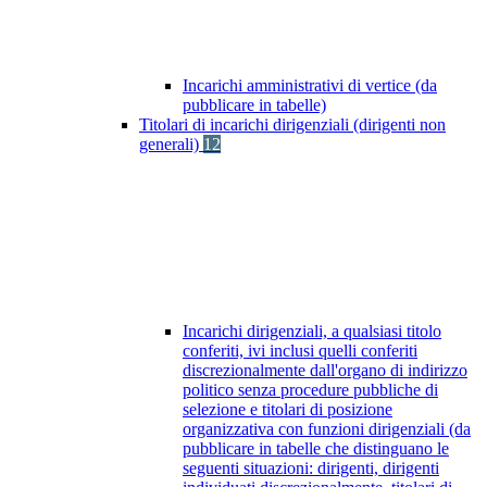
Incarichi amministrativi di vertice (da
pubblicare in tabelle)
Titolari di incarichi dirigenziali (dirigenti non
generali)
12
Incarichi dirigenziali, a qualsiasi titolo
conferiti, ivi inclusi quelli conferiti
discrezionalmente dall'organo di indirizzo
politico senza procedure pubbliche di
selezione e titolari di posizione
organizzativa con funzioni dirigenziali (da
pubblicare in tabelle che distinguano le
seguenti situazioni: dirigenti, dirigenti