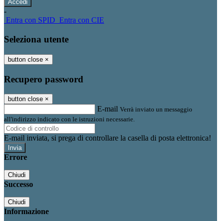
-
Entra con SPID
Entra con CIE
Seleziona utente
button close
×
Recupero password
button close
×
E-mail
Verrà inviato un messaggio
all'indirizzo indicato con le istruzioni necessarie.
E-mail inviata, si prega di controllare la casella di posta elettronica!
Errore
Chiudi
Successo
Chiudi
Informazione