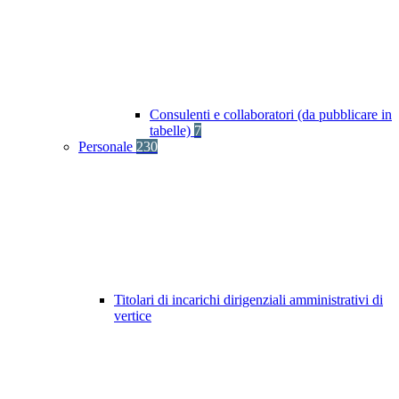
Consulenti e collaboratori (da pubblicare in
tabelle)
7
Personale
230
Titolari di incarichi dirigenziali amministrativi di
vertice