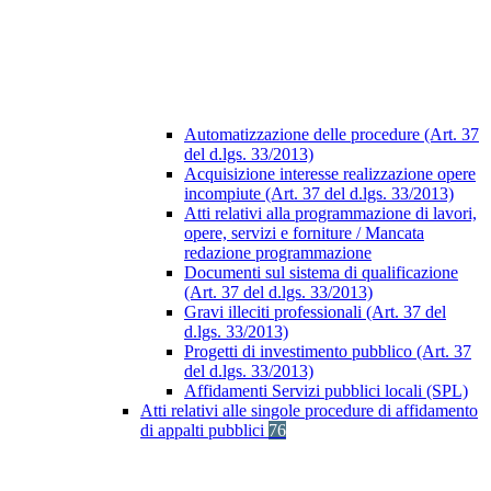
Automatizzazione delle procedure (Art. 37
del d.lgs. 33/2013)
Acquisizione interesse realizzazione opere
incompiute (Art. 37 del d.lgs. 33/2013)
Atti relativi alla programmazione di lavori,
opere, servizi e forniture / Mancata
redazione programmazione
Documenti sul sistema di qualificazione
(Art. 37 del d.lgs. 33/2013)
Gravi illeciti professionali (Art. 37 del
d.lgs. 33/2013)
Progetti di investimento pubblico (Art. 37
del d.lgs. 33/2013)
Affidamenti Servizi pubblici locali (SPL)
Atti relativi alle singole procedure di affidamento
di appalti pubblici
76