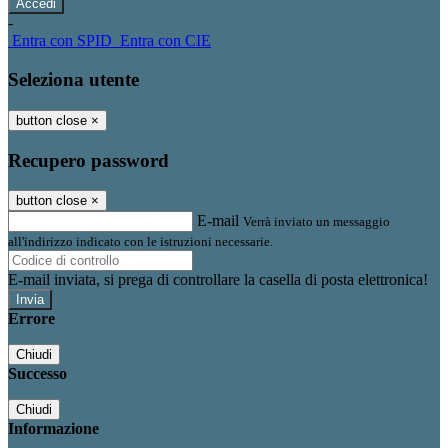
-
Entra con SPID
Entra con CIE
Seleziona utente
button close
×
Recupero password
button close
×
E-mail
Verrà inviato un messaggio
all'indirizzo indicato con le istruzioni necessarie.
E-mail inviata, si prega di controllare la casella di posta elettronica!
Errore
Chiudi
Successo
Chiudi
Informazione