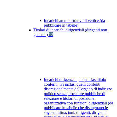
Incarichi amministrativi di vertice (da
pubblicare in tabelle)
Titolari di incarichi dirigenziali (dirigenti non
generali)
12
Incarichi dirigenziali, a qualsiasi titolo
conferiti, ivi inclusi quelli conferiti
discrezionalmente dall'organo di indirizzo
politico senza procedure pubbliche di
selezione e titolari di posizione
organizzativa con funzioni dirigenziali (da
pubblicare in tabelle che distinguano le
seguenti situazioni: dirigenti, dirigenti