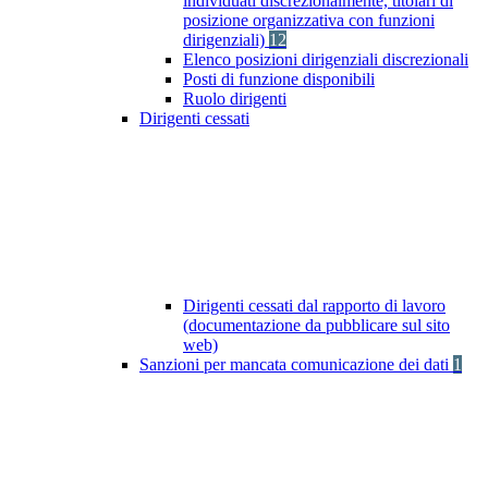
individuati discrezionalmente, titolari di
posizione organizzativa con funzioni
dirigenziali)
12
Elenco posizioni dirigenziali discrezionali
Posti di funzione disponibili
Ruolo dirigenti
Dirigenti cessati
Dirigenti cessati dal rapporto di lavoro
(documentazione da pubblicare sul sito
web)
Sanzioni per mancata comunicazione dei dati
1