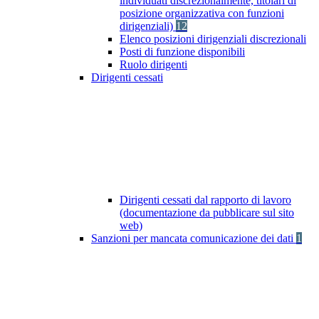
individuati discrezionalmente, titolari di
posizione organizzativa con funzioni
dirigenziali)
12
Elenco posizioni dirigenziali discrezionali
Posti di funzione disponibili
Ruolo dirigenti
Dirigenti cessati
Dirigenti cessati dal rapporto di lavoro
(documentazione da pubblicare sul sito
web)
Sanzioni per mancata comunicazione dei dati
1