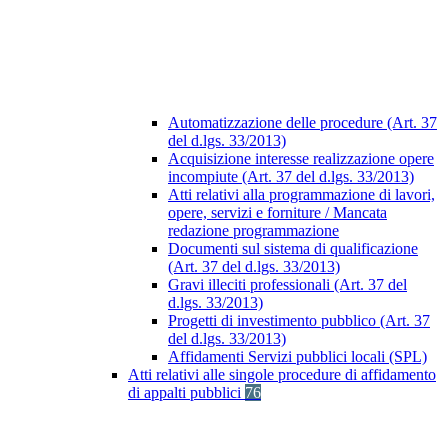
Automatizzazione delle procedure (Art. 37
del d.lgs. 33/2013)
Acquisizione interesse realizzazione opere
incompiute (Art. 37 del d.lgs. 33/2013)
Atti relativi alla programmazione di lavori,
opere, servizi e forniture / Mancata
redazione programmazione
Documenti sul sistema di qualificazione
(Art. 37 del d.lgs. 33/2013)
Gravi illeciti professionali (Art. 37 del
d.lgs. 33/2013)
Progetti di investimento pubblico (Art. 37
del d.lgs. 33/2013)
Affidamenti Servizi pubblici locali (SPL)
Atti relativi alle singole procedure di affidamento
di appalti pubblici
76