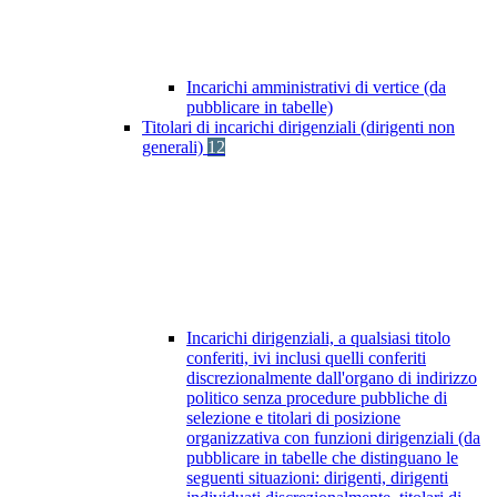
Incarichi amministrativi di vertice (da
pubblicare in tabelle)
Titolari di incarichi dirigenziali (dirigenti non
generali)
12
Incarichi dirigenziali, a qualsiasi titolo
conferiti, ivi inclusi quelli conferiti
discrezionalmente dall'organo di indirizzo
politico senza procedure pubbliche di
selezione e titolari di posizione
organizzativa con funzioni dirigenziali (da
pubblicare in tabelle che distinguano le
seguenti situazioni: dirigenti, dirigenti