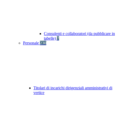
Consulenti e collaboratori (da pubblicare in
tabelle)
7
Personale
230
Titolari di incarichi dirigenziali amministrativi di
vertice