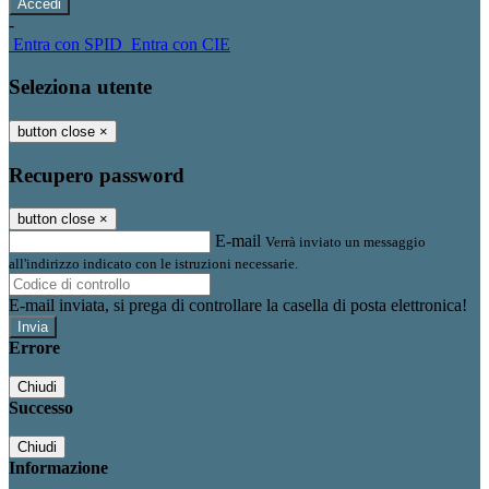
-
Entra con SPID
Entra con CIE
Seleziona utente
button close
×
Recupero password
button close
×
E-mail
Verrà inviato un messaggio
all'indirizzo indicato con le istruzioni necessarie.
E-mail inviata, si prega di controllare la casella di posta elettronica!
Errore
Chiudi
Successo
Chiudi
Informazione