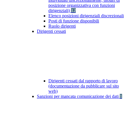
individuati discrezionalmente, titolari di
posizione organizzativa con funzioni
dirigenziali)
12
Elenco posizioni dirigenziali discrezionali
Posti di funzione disponibili
Ruolo dirigenti
Dirigenti cessati
Dirigenti cessati dal rapporto di lavoro
(documentazione da pubblicare sul sito
web)
Sanzioni per mancata comunicazione dei dati
1