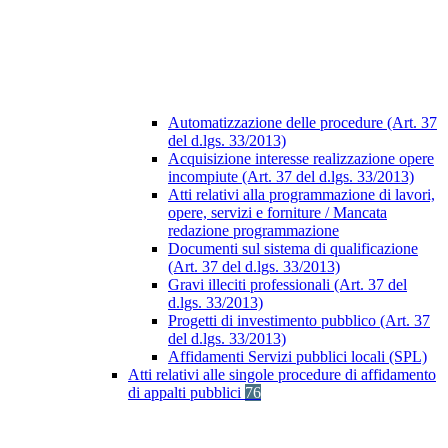
Automatizzazione delle procedure (Art. 37
del d.lgs. 33/2013)
Acquisizione interesse realizzazione opere
incompiute (Art. 37 del d.lgs. 33/2013)
Atti relativi alla programmazione di lavori,
opere, servizi e forniture / Mancata
redazione programmazione
Documenti sul sistema di qualificazione
(Art. 37 del d.lgs. 33/2013)
Gravi illeciti professionali (Art. 37 del
d.lgs. 33/2013)
Progetti di investimento pubblico (Art. 37
del d.lgs. 33/2013)
Affidamenti Servizi pubblici locali (SPL)
Atti relativi alle singole procedure di affidamento
di appalti pubblici
76