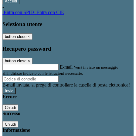
-
Entra con SPID
Entra con CIE
Seleziona utente
button close
×
Recupero password
button close
×
E-mail
Verrà inviato un messaggio
all'indirizzo indicato con le istruzioni necessarie.
E-mail inviata, si prega di controllare la casella di posta elettronica!
Errore
Chiudi
Successo
Chiudi
Informazione