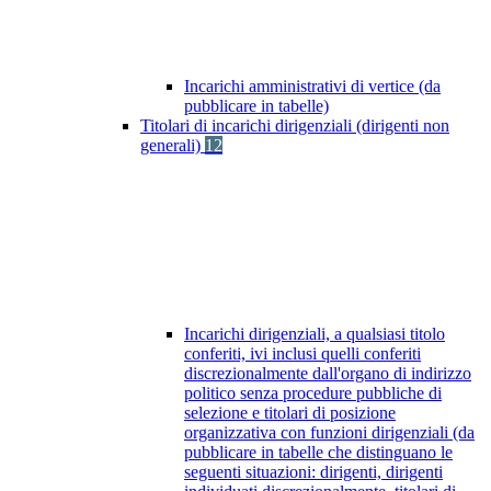
Incarichi amministrativi di vertice (da
pubblicare in tabelle)
Titolari di incarichi dirigenziali (dirigenti non
generali)
12
Incarichi dirigenziali, a qualsiasi titolo
conferiti, ivi inclusi quelli conferiti
discrezionalmente dall'organo di indirizzo
politico senza procedure pubbliche di
selezione e titolari di posizione
organizzativa con funzioni dirigenziali (da
pubblicare in tabelle che distinguano le
seguenti situazioni: dirigenti, dirigenti