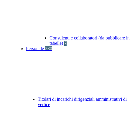
Consulenti e collaboratori (da pubblicare in
tabelle)
7
Personale
230
Titolari di incarichi dirigenziali amministrativi di
vertice