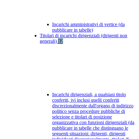
Incarichi amministrativi di vertice (da
pubblicare in tabelle)
Titolari di incarichi dirigenziali (dirigenti non
generali)
12
Incarichi dirigenziali, a qualsiasi titolo
conferiti, ivi inclusi quelli conferiti
discrezionalmente dall'organo di indirizzo
politico senza procedure pubbliche di
selezione e titolari di posizione
organizzativa con funzioni dirigenziali (da
pubblicare in tabelle che distinguano le
seguenti situazioni: dirigenti, dirigenti