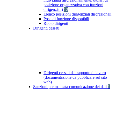
individuati discrezionalmente, titolari di
posizione organizzativa con funzioni
dirigenziali)
12
Elenco posizioni dirigenziali discrezionali
Posti di funzione disponibili
Ruolo dirigenti
Dirigenti cessati
Dirigenti cessati dal rapporto di lavoro
(documentazione da pubblicare sul sito
web)
Sanzioni per mancata comunicazione dei dati
1