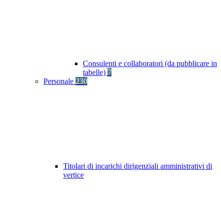
Consulenti e collaboratori (da pubblicare in
tabelle)
7
Personale
230
Titolari di incarichi dirigenziali amministrativi di
vertice