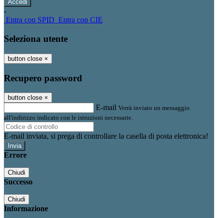
-
Entra con SPID
Entra con CIE
Seleziona utente
button close
×
Recupero password
button close
×
E-mail
Verrà inviato un messaggio
all'indirizzo indicato con le istruzioni necessarie.
E-mail inviata, si prega di controllare la casella di posta elettronica!
Errore
Chiudi
Successo
Chiudi
Informazione