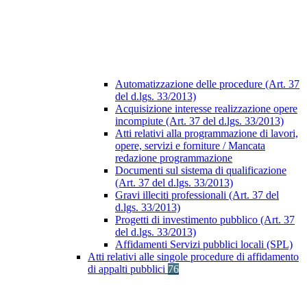
Automatizzazione delle procedure (Art. 37
del d.lgs. 33/2013)
Acquisizione interesse realizzazione opere
incompiute (Art. 37 del d.lgs. 33/2013)
Atti relativi alla programmazione di lavori,
opere, servizi e forniture / Mancata
redazione programmazione
Documenti sul sistema di qualificazione
(Art. 37 del d.lgs. 33/2013)
Gravi illeciti professionali (Art. 37 del
d.lgs. 33/2013)
Progetti di investimento pubblico (Art. 37
del d.lgs. 33/2013)
Affidamenti Servizi pubblici locali (SPL)
Atti relativi alle singole procedure di affidamento
di appalti pubblici
76