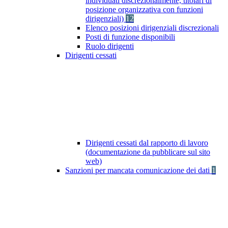
individuati discrezionalmente, titolari di
posizione organizzativa con funzioni
dirigenziali)
12
Elenco posizioni dirigenziali discrezionali
Posti di funzione disponibili
Ruolo dirigenti
Dirigenti cessati
Dirigenti cessati dal rapporto di lavoro
(documentazione da pubblicare sul sito
web)
Sanzioni per mancata comunicazione dei dati
1