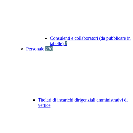
Consulenti e collaboratori (da pubblicare in
tabelle)
7
Personale
230
Titolari di incarichi dirigenziali amministrativi di
vertice