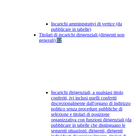
Incarichi amministrativi di vertice (da
pubblicare in tabelle)
Titolari di incarichi dirigenziali (dirigenti non
generali)
12
Incarichi dirigenziali, a qualsiasi titolo
conferiti, ivi inclusi quelli conferiti
discrezionalmente dall'organo di indirizzo
politico senza procedure pubbliche di
selezione e titolari di posizione
organizzativa con funzioni dirigenziali (da
pubblicare in tabelle che distinguano le
seguenti situazioni: dirigenti, dirigenti