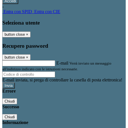
-
Entra con SPID
Entra con CIE
Seleziona utente
button close
×
Recupero password
button close
×
E-mail
Verrà inviato un messaggio
all'indirizzo indicato con le istruzioni necessarie.
E-mail inviata, si prega di controllare la casella di posta elettronica!
Errore
Chiudi
Successo
Chiudi
Informazione