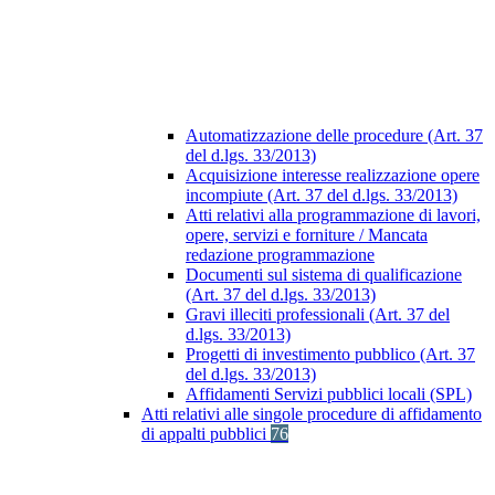
Automatizzazione delle procedure (Art. 37
del d.lgs. 33/2013)
Acquisizione interesse realizzazione opere
incompiute (Art. 37 del d.lgs. 33/2013)
Atti relativi alla programmazione di lavori,
opere, servizi e forniture / Mancata
redazione programmazione
Documenti sul sistema di qualificazione
(Art. 37 del d.lgs. 33/2013)
Gravi illeciti professionali (Art. 37 del
d.lgs. 33/2013)
Progetti di investimento pubblico (Art. 37
del d.lgs. 33/2013)
Affidamenti Servizi pubblici locali (SPL)
Atti relativi alle singole procedure di affidamento
di appalti pubblici
76