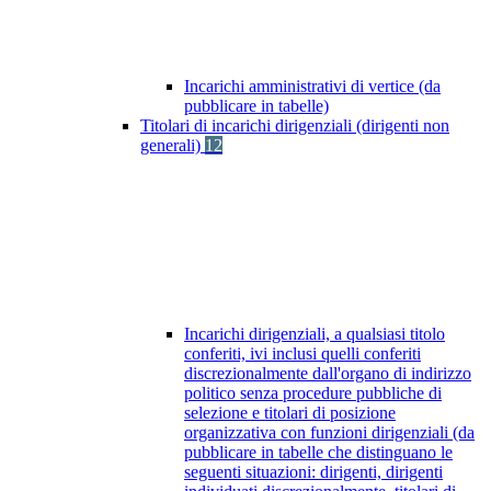
Incarichi amministrativi di vertice (da
pubblicare in tabelle)
Titolari di incarichi dirigenziali (dirigenti non
generali)
12
Incarichi dirigenziali, a qualsiasi titolo
conferiti, ivi inclusi quelli conferiti
discrezionalmente dall'organo di indirizzo
politico senza procedure pubbliche di
selezione e titolari di posizione
organizzativa con funzioni dirigenziali (da
pubblicare in tabelle che distinguano le
seguenti situazioni: dirigenti, dirigenti