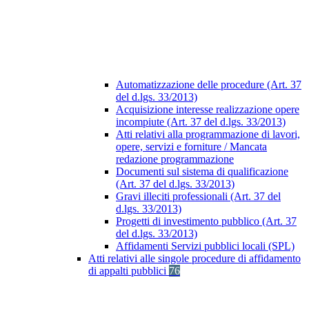
Automatizzazione delle procedure (Art. 37
del d.lgs. 33/2013)
Acquisizione interesse realizzazione opere
incompiute (Art. 37 del d.lgs. 33/2013)
Atti relativi alla programmazione di lavori,
opere, servizi e forniture / Mancata
redazione programmazione
Documenti sul sistema di qualificazione
(Art. 37 del d.lgs. 33/2013)
Gravi illeciti professionali (Art. 37 del
d.lgs. 33/2013)
Progetti di investimento pubblico (Art. 37
del d.lgs. 33/2013)
Affidamenti Servizi pubblici locali (SPL)
Atti relativi alle singole procedure di affidamento
di appalti pubblici
76