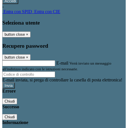
-
Entra con SPID
Entra con CIE
Seleziona utente
button close
×
Recupero password
button close
×
E-mail
Verrà inviato un messaggio
all'indirizzo indicato con le istruzioni necessarie.
E-mail inviata, si prega di controllare la casella di posta elettronica!
Errore
Chiudi
Successo
Chiudi
Informazione