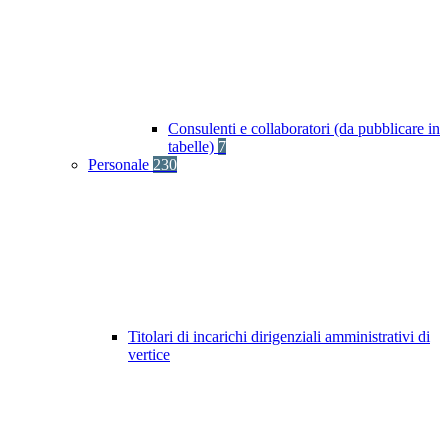
Consulenti e collaboratori (da pubblicare in
tabelle)
7
Personale
230
Titolari di incarichi dirigenziali amministrativi di
vertice