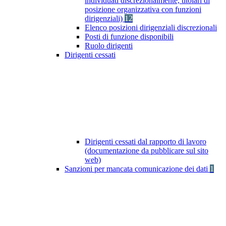
individuati discrezionalmente, titolari di
posizione organizzativa con funzioni
dirigenziali)
12
Elenco posizioni dirigenziali discrezionali
Posti di funzione disponibili
Ruolo dirigenti
Dirigenti cessati
Dirigenti cessati dal rapporto di lavoro
(documentazione da pubblicare sul sito
web)
Sanzioni per mancata comunicazione dei dati
1