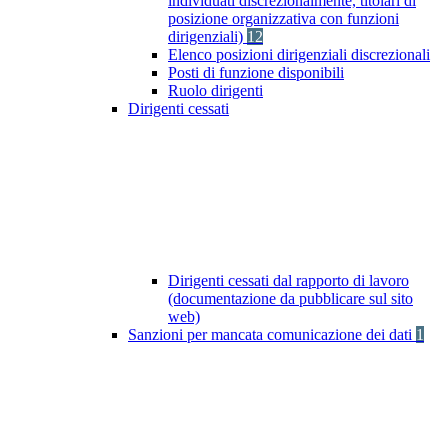
individuati discrezionalmente, titolari di
posizione organizzativa con funzioni
dirigenziali)
12
Elenco posizioni dirigenziali discrezionali
Posti di funzione disponibili
Ruolo dirigenti
Dirigenti cessati
Dirigenti cessati dal rapporto di lavoro
(documentazione da pubblicare sul sito
web)
Sanzioni per mancata comunicazione dei dati
1