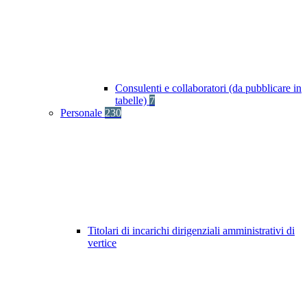
Consulenti e collaboratori (da pubblicare in
tabelle)
7
Personale
230
Titolari di incarichi dirigenziali amministrativi di
vertice