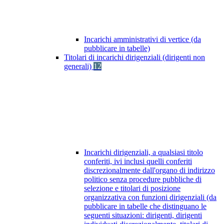
Incarichi amministrativi di vertice (da
pubblicare in tabelle)
Titolari di incarichi dirigenziali (dirigenti non
generali)
12
Incarichi dirigenziali, a qualsiasi titolo
conferiti, ivi inclusi quelli conferiti
discrezionalmente dall'organo di indirizzo
politico senza procedure pubbliche di
selezione e titolari di posizione
organizzativa con funzioni dirigenziali (da
pubblicare in tabelle che distinguano le
seguenti situazioni: dirigenti, dirigenti