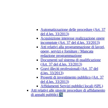
Automatizzazione delle procedure (Art. 37
del d.lgs. 33/2013)
Acquisizione interesse realizzazione opere
incompiute (Art. 37 del d.lgs. 33/2013)
Atti relativi alla programmazione di lavori,
opere, servizi e forniture / Mancata
redazione programmazione
Documenti sul sistema di qualificazione
(Art. 37 del d.lgs. 33/2013)
Gravi illeciti professionali (Art. 37 del
d.lgs. 33/2013)
Progetti di investimento pubblico (Art. 37
del d.lgs. 33/2013)
Affidamenti Servizi pubblici locali (SPL)
Atti relativi alle singole procedure di affidamento
di appalti pubblici
76