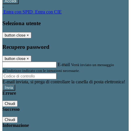
-
Entra con SPID
Entra con CIE
Seleziona utente
button close
×
Recupero password
button close
×
E-mail
Verrà inviato un messaggio
all'indirizzo indicato con le istruzioni necessarie.
E-mail inviata, si prega di controllare la casella di posta elettronica!
Errore
Chiudi
Successo
Chiudi
Informazione