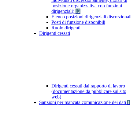
individuati discrezionalmente, titolari di
posizione organizzativa con funzioni
dirigenziali)
12
Elenco posizioni dirigenziali discrezionali
Posti di funzione disponibili
Ruolo dirigenti
Dirigenti cessati
Dirigenti cessati dal rapporto di lavoro
(documentazione da pubblicare sul sito
web)
Sanzioni per mancata comunicazione dei dati
1