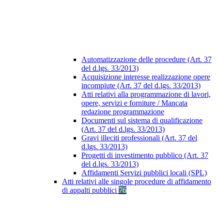
Automatizzazione delle procedure (Art. 37
del d.lgs. 33/2013)
Acquisizione interesse realizzazione opere
incompiute (Art. 37 del d.lgs. 33/2013)
Atti relativi alla programmazione di lavori,
opere, servizi e forniture / Mancata
redazione programmazione
Documenti sul sistema di qualificazione
(Art. 37 del d.lgs. 33/2013)
Gravi illeciti professionali (Art. 37 del
d.lgs. 33/2013)
Progetti di investimento pubblico (Art. 37
del d.lgs. 33/2013)
Affidamenti Servizi pubblici locali (SPL)
Atti relativi alle singole procedure di affidamento
di appalti pubblici
76