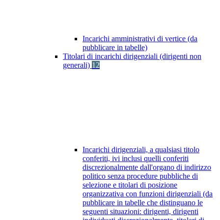
Incarichi amministrativi di vertice (da
pubblicare in tabelle)
Titolari di incarichi dirigenziali (dirigenti non
generali)
12
Incarichi dirigenziali, a qualsiasi titolo
conferiti, ivi inclusi quelli conferiti
discrezionalmente dall'organo di indirizzo
politico senza procedure pubbliche di
selezione e titolari di posizione
organizzativa con funzioni dirigenziali (da
pubblicare in tabelle che distinguano le
seguenti situazioni: dirigenti, dirigenti