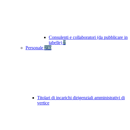
Consulenti e collaboratori (da pubblicare in
tabelle)
7
Personale
230
Titolari di incarichi dirigenziali amministrativi di
vertice