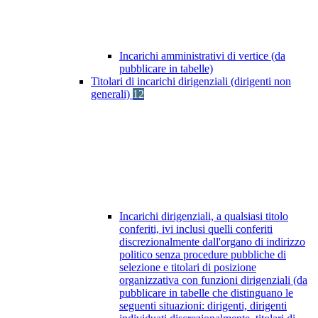
Incarichi amministrativi di vertice (da
pubblicare in tabelle)
Titolari di incarichi dirigenziali (dirigenti non
generali)
12
Incarichi dirigenziali, a qualsiasi titolo
conferiti, ivi inclusi quelli conferiti
discrezionalmente dall'organo di indirizzo
politico senza procedure pubbliche di
selezione e titolari di posizione
organizzativa con funzioni dirigenziali (da
pubblicare in tabelle che distinguano le
seguenti situazioni: dirigenti, dirigenti