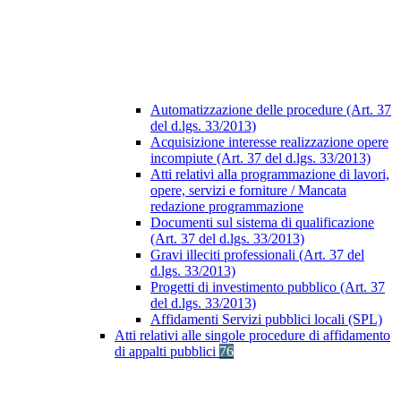
Automatizzazione delle procedure (Art. 37
del d.lgs. 33/2013)
Acquisizione interesse realizzazione opere
incompiute (Art. 37 del d.lgs. 33/2013)
Atti relativi alla programmazione di lavori,
opere, servizi e forniture / Mancata
redazione programmazione
Documenti sul sistema di qualificazione
(Art. 37 del d.lgs. 33/2013)
Gravi illeciti professionali (Art. 37 del
d.lgs. 33/2013)
Progetti di investimento pubblico (Art. 37
del d.lgs. 33/2013)
Affidamenti Servizi pubblici locali (SPL)
Atti relativi alle singole procedure di affidamento
di appalti pubblici
76