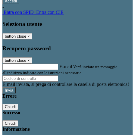
-
Entra con SPID
Entra con CIE
Seleziona utente
button close
×
Recupero password
button close
×
E-mail
Verrà inviato un messaggio
all'indirizzo indicato con le istruzioni necessarie.
E-mail inviata, si prega di controllare la casella di posta elettronica!
Errore
Chiudi
Successo
Chiudi
Informazione