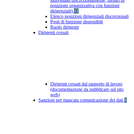
individuati discrezionalmente, titolari di
posizione organizzativa con funzioni
dirigenziali)
12
Elenco posizioni dirigenziali discrezionali
Posti di funzione disponibili
Ruolo dirigenti
Dirigenti cessati
Dirigenti cessati dal rapporto di lavoro
(documentazione da pubblicare sul sito
web)
Sanzioni per mancata comunicazione dei dati
1