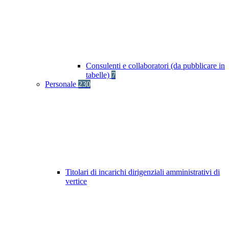
Consulenti e collaboratori (da pubblicare in
tabelle)
7
Personale
230
Titolari di incarichi dirigenziali amministrativi di
vertice