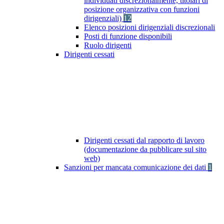
individuati discrezionalmente, titolari di
posizione organizzativa con funzioni
dirigenziali)
12
Elenco posizioni dirigenziali discrezionali
Posti di funzione disponibili
Ruolo dirigenti
Dirigenti cessati
Dirigenti cessati dal rapporto di lavoro
(documentazione da pubblicare sul sito
web)
Sanzioni per mancata comunicazione dei dati
1