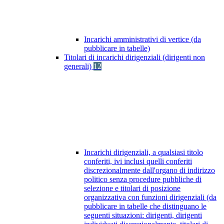
Incarichi amministrativi di vertice (da
pubblicare in tabelle)
Titolari di incarichi dirigenziali (dirigenti non
generali)
12
Incarichi dirigenziali, a qualsiasi titolo
conferiti, ivi inclusi quelli conferiti
discrezionalmente dall'organo di indirizzo
politico senza procedure pubbliche di
selezione e titolari di posizione
organizzativa con funzioni dirigenziali (da
pubblicare in tabelle che distinguano le
seguenti situazioni: dirigenti, dirigenti