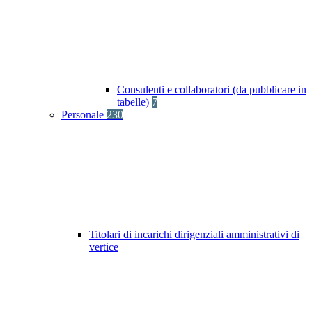
Consulenti e collaboratori (da pubblicare in
tabelle)
7
Personale
230
Titolari di incarichi dirigenziali amministrativi di
vertice