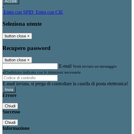
-
Entra con SPID
Entra con CIE
Seleziona utente
button close
×
Recupero password
button close
×
E-mail
Verrà inviato un messaggio
all'indirizzo indicato con le istruzioni necessarie.
E-mail inviata, si prega di controllare la casella di posta elettronica!
Errore
Chiudi
Successo
Chiudi
Informazione