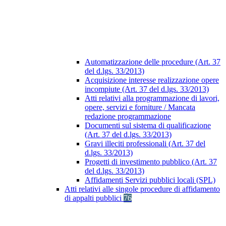
Automatizzazione delle procedure (Art. 37
del d.lgs. 33/2013)
Acquisizione interesse realizzazione opere
incompiute (Art. 37 del d.lgs. 33/2013)
Atti relativi alla programmazione di lavori,
opere, servizi e forniture / Mancata
redazione programmazione
Documenti sul sistema di qualificazione
(Art. 37 del d.lgs. 33/2013)
Gravi illeciti professionali (Art. 37 del
d.lgs. 33/2013)
Progetti di investimento pubblico (Art. 37
del d.lgs. 33/2013)
Affidamenti Servizi pubblici locali (SPL)
Atti relativi alle singole procedure di affidamento
di appalti pubblici
76