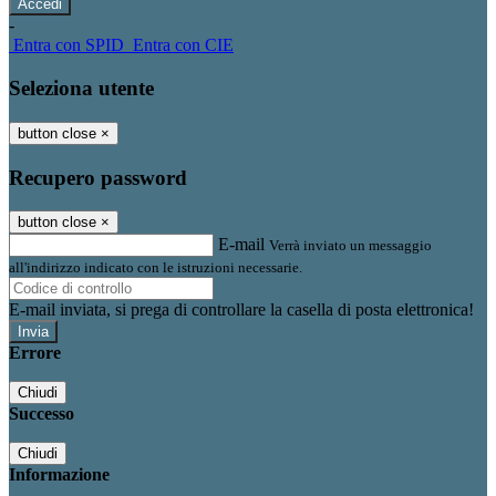
-
Entra con SPID
Entra con CIE
Seleziona utente
button close
×
Recupero password
button close
×
E-mail
Verrà inviato un messaggio
all'indirizzo indicato con le istruzioni necessarie.
E-mail inviata, si prega di controllare la casella di posta elettronica!
Errore
Chiudi
Successo
Chiudi
Informazione