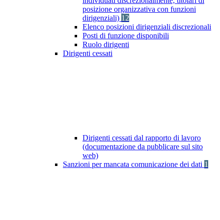
individuati discrezionalmente, titolari di
posizione organizzativa con funzioni
dirigenziali)
12
Elenco posizioni dirigenziali discrezionali
Posti di funzione disponibili
Ruolo dirigenti
Dirigenti cessati
Dirigenti cessati dal rapporto di lavoro
(documentazione da pubblicare sul sito
web)
Sanzioni per mancata comunicazione dei dati
1