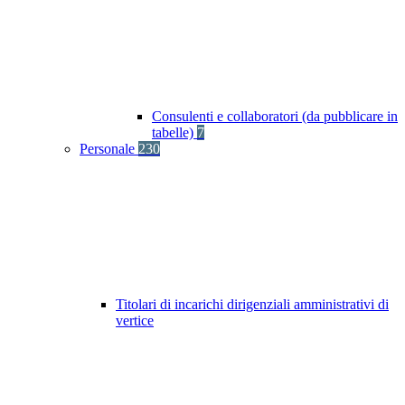
Consulenti e collaboratori (da pubblicare in
tabelle)
7
Personale
230
Titolari di incarichi dirigenziali amministrativi di
vertice