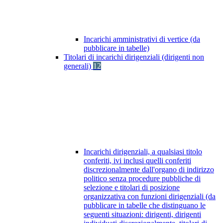
Incarichi amministrativi di vertice (da
pubblicare in tabelle)
Titolari di incarichi dirigenziali (dirigenti non
generali)
12
Incarichi dirigenziali, a qualsiasi titolo
conferiti, ivi inclusi quelli conferiti
discrezionalmente dall'organo di indirizzo
politico senza procedure pubbliche di
selezione e titolari di posizione
organizzativa con funzioni dirigenziali (da
pubblicare in tabelle che distinguano le
seguenti situazioni: dirigenti, dirigenti