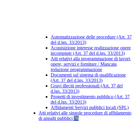
Automatizzazione delle procedure (Art. 37
del d.lgs. 33/2013)
Acquisizione interesse realizzazione opere
incompiute (Art. 37 del d.lgs. 33/2013)
Atti relativi alla programmazione di lavori,
opere, servizi e forniture / Mancata
redazione programmazione
Documenti sul sistema di qualificazione
(Art. 37 del d.lgs. 33/2013)
Gravi illeciti professionali (Art. 37 del
d.lgs. 33/2013)
Progetti di investimento pubblico (Art. 37
del d.lgs. 33/2013)
Affidamenti Servizi pubblici locali (SPL)
Atti relativi alle singole procedure di affidamento
di appalti pubblici
76