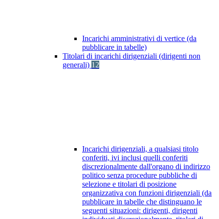
Incarichi amministrativi di vertice (da
pubblicare in tabelle)
Titolari di incarichi dirigenziali (dirigenti non
generali)
12
Incarichi dirigenziali, a qualsiasi titolo
conferiti, ivi inclusi quelli conferiti
discrezionalmente dall'organo di indirizzo
politico senza procedure pubbliche di
selezione e titolari di posizione
organizzativa con funzioni dirigenziali (da
pubblicare in tabelle che distinguano le
seguenti situazioni: dirigenti, dirigenti