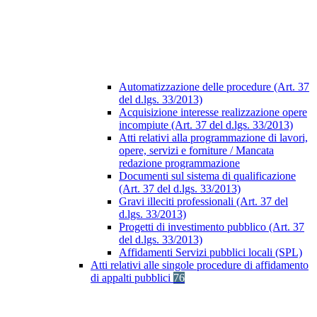
Automatizzazione delle procedure (Art. 37
del d.lgs. 33/2013)
Acquisizione interesse realizzazione opere
incompiute (Art. 37 del d.lgs. 33/2013)
Atti relativi alla programmazione di lavori,
opere, servizi e forniture / Mancata
redazione programmazione
Documenti sul sistema di qualificazione
(Art. 37 del d.lgs. 33/2013)
Gravi illeciti professionali (Art. 37 del
d.lgs. 33/2013)
Progetti di investimento pubblico (Art. 37
del d.lgs. 33/2013)
Affidamenti Servizi pubblici locali (SPL)
Atti relativi alle singole procedure di affidamento
di appalti pubblici
76