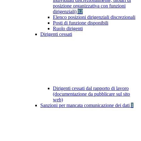
individuati discrezionalmente, titolari di
posizione organizzativa con funzioni
dirigenziali)
12
Elenco posizioni dirigenziali discrezionali
Posti di funzione disponibili
Ruolo dirigenti
Dirigenti cessati
Dirigenti cessati dal rapporto di lavoro
(documentazione da pubblicare sul sito
web)
Sanzioni per mancata comunicazione dei dati
1