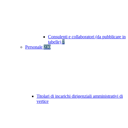
Consulenti e collaboratori (da pubblicare in
tabelle)
7
Personale
230
Titolari di incarichi dirigenziali amministrativi di
vertice