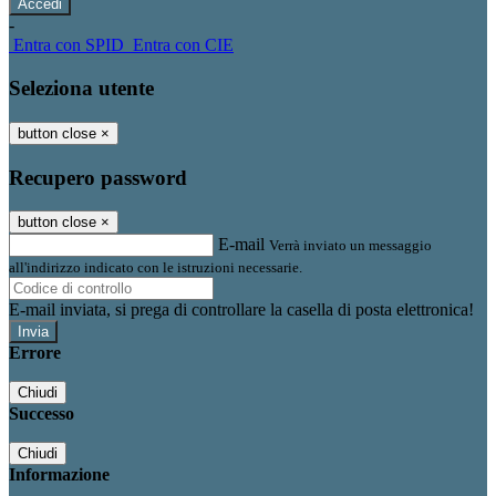
-
Entra con SPID
Entra con CIE
Seleziona utente
button close
×
Recupero password
button close
×
E-mail
Verrà inviato un messaggio
all'indirizzo indicato con le istruzioni necessarie.
E-mail inviata, si prega di controllare la casella di posta elettronica!
Errore
Chiudi
Successo
Chiudi
Informazione