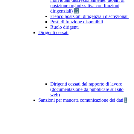
individuati discrezionalmente, titolari di
posizione organizzativa con funzioni
dirigenziali)
12
Elenco posizioni dirigenziali discrezionali
Posti di funzione disponibili
Ruolo dirigenti
Dirigenti cessati
Dirigenti cessati dal rapporto di lavoro
(documentazione da pubblicare sul sito
web)
Sanzioni per mancata comunicazione dei dati
1