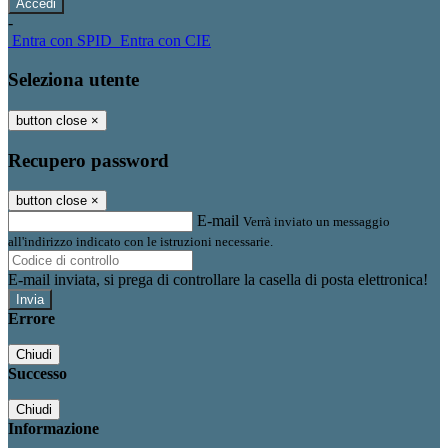
-
Entra con SPID
Entra con CIE
Seleziona utente
button close
×
Recupero password
button close
×
E-mail
Verrà inviato un messaggio
all'indirizzo indicato con le istruzioni necessarie.
E-mail inviata, si prega di controllare la casella di posta elettronica!
Errore
Chiudi
Successo
Chiudi
Informazione