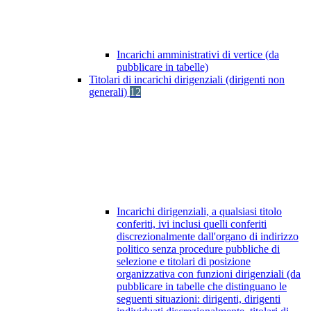
Incarichi amministrativi di vertice (da
pubblicare in tabelle)
Titolari di incarichi dirigenziali (dirigenti non
generali)
12
Incarichi dirigenziali, a qualsiasi titolo
conferiti, ivi inclusi quelli conferiti
discrezionalmente dall'organo di indirizzo
politico senza procedure pubbliche di
selezione e titolari di posizione
organizzativa con funzioni dirigenziali (da
pubblicare in tabelle che distinguano le
seguenti situazioni: dirigenti, dirigenti