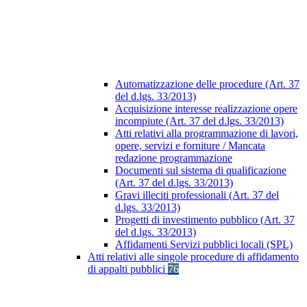
Automatizzazione delle procedure (Art. 37
del d.lgs. 33/2013)
Acquisizione interesse realizzazione opere
incompiute (Art. 37 del d.lgs. 33/2013)
Atti relativi alla programmazione di lavori,
opere, servizi e forniture / Mancata
redazione programmazione
Documenti sul sistema di qualificazione
(Art. 37 del d.lgs. 33/2013)
Gravi illeciti professionali (Art. 37 del
d.lgs. 33/2013)
Progetti di investimento pubblico (Art. 37
del d.lgs. 33/2013)
Affidamenti Servizi pubblici locali (SPL)
Atti relativi alle singole procedure di affidamento
di appalti pubblici
76