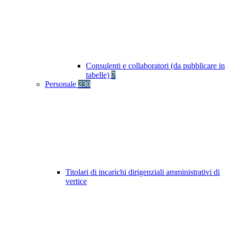
Consulenti e collaboratori (da pubblicare in
tabelle)
7
Personale
230
Titolari di incarichi dirigenziali amministrativi di
vertice