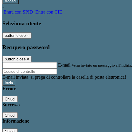
-
Entra con SPID
Entra con CIE
Seleziona utente
button close
×
Recupero password
button close
×
E-mail
Verrà inviato un messaggio all'indirizz
E-mail inviata, si prega di controllare la casella di posta elettronica!
Errore
Chiudi
Successo
Chiudi
Informazione
Chiudi