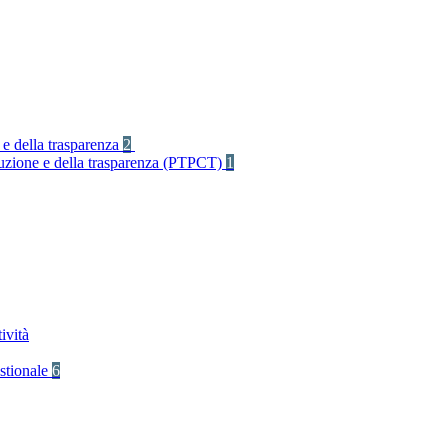
 e della trasparenza
2
rruzione e della trasparenza (PTPCT)
1
ività
stionale
6