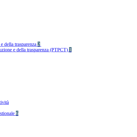
 e della trasparenza
2
rruzione e della trasparenza (PTPCT)
1
ività
stionale
6