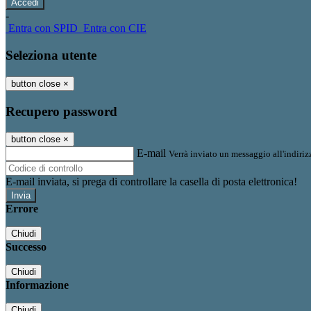
-
Entra con SPID
Entra con CIE
Seleziona utente
button close
×
Recupero password
button close
×
E-mail
Verrà inviato un messaggio all'indirizz
E-mail inviata, si prega di controllare la casella di posta elettronica!
Errore
Chiudi
Successo
Chiudi
Informazione
Chiudi