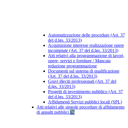
Automatizzazione delle procedure (Art. 37
del d.lgs. 33/2013)
Acquisizione interesse realizzazione opere
incompiute (Art. 37 del d.lgs. 33/2013)
Atti relativi alla programmazione di lavori,
opere, servizi e forniture / Mancata
redazione programmazione
Documenti sul sistema di qualificazione
(Art. 37 del d.lgs. 33/2013)
Gravi illeciti professionali (Art. 37 del
d.lgs. 33/2013)
Progetti di investimento pubblico (Art. 37
del d.lgs. 33/2013)
Affidamenti Servizi pubblici locali (SPL)
Atti relativi alle singole procedure di affidamento
di appalti pubblici
76