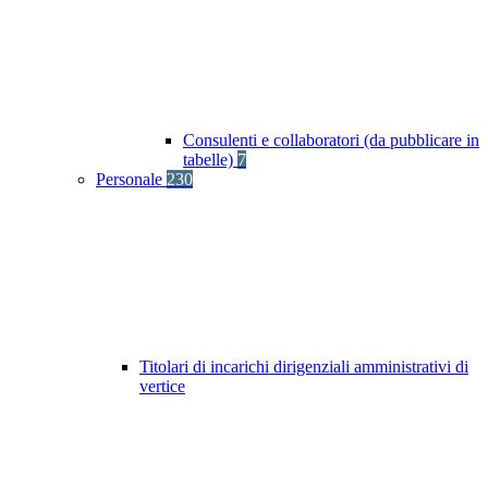
Consulenti e collaboratori (da pubblicare in
tabelle)
7
Personale
230
Titolari di incarichi dirigenziali amministrativi di
vertice