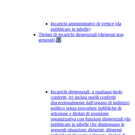
Incarichi amministrativi di vertice (da
pubblicare in tabelle)
Titolari di incarichi dirigenziali (dirigenti non
generali)
12
Incarichi dirigenziali, a qualsiasi titolo
conferiti, ivi inclusi quelli conferiti
discrezionalmente dall'organo di indirizzo
politico senza procedure pubbliche di
selezione e titolari di posizione
organizzativa con funzioni dirigenziali (da
pubblicare in tabelle che distinguano le
seguenti situazioni: dirigenti, dirigenti