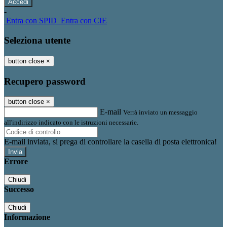
-
Entra con SPID
Entra con CIE
Seleziona utente
button close
×
Recupero password
button close
×
E-mail
Verrà inviato un messaggio
all'indirizzo indicato con le istruzioni necessarie.
E-mail inviata, si prega di controllare la casella di posta elettronica!
Errore
Chiudi
Successo
Chiudi
Informazione