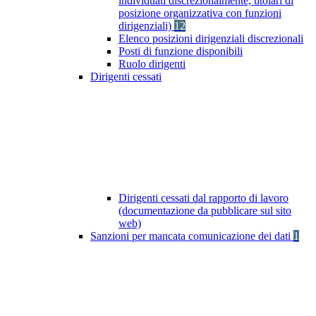
individuati discrezionalmente, titolari di
posizione organizzativa con funzioni
dirigenziali)
12
Elenco posizioni dirigenziali discrezionali
Posti di funzione disponibili
Ruolo dirigenti
Dirigenti cessati
Dirigenti cessati dal rapporto di lavoro
(documentazione da pubblicare sul sito
web)
Sanzioni per mancata comunicazione dei dati
1