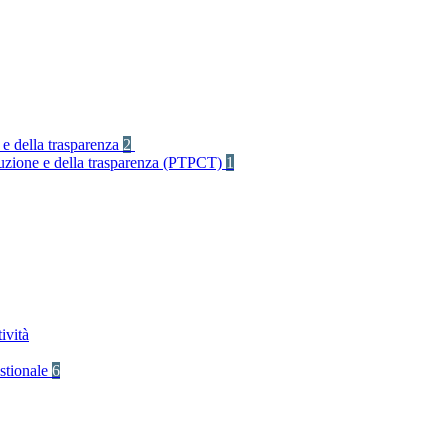
 e della trasparenza
2
rruzione e della trasparenza (PTPCT)
1
ività
stionale
6