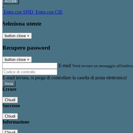
-
Entra con SPID
Entra con CIE
Seleziona utente
button close
×
Recupero password
button close
×
E-mail
Verrà inviato un messaggio all'indirizz
E-mail inviata, si prega di controllare la casella di posta elettronica!
Errore
Chiudi
Successo
Chiudi
Informazione
Chiudi