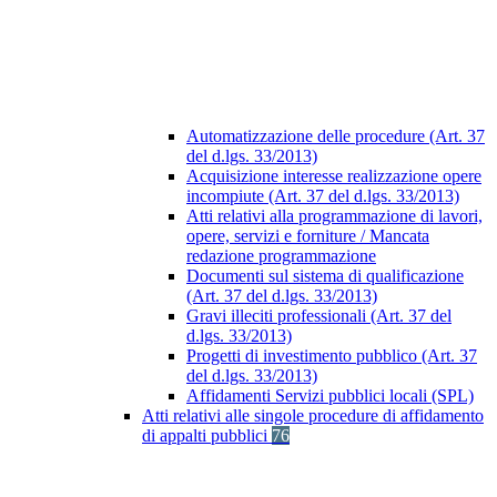
Automatizzazione delle procedure (Art. 37
del d.lgs. 33/2013)
Acquisizione interesse realizzazione opere
incompiute (Art. 37 del d.lgs. 33/2013)
Atti relativi alla programmazione di lavori,
opere, servizi e forniture / Mancata
redazione programmazione
Documenti sul sistema di qualificazione
(Art. 37 del d.lgs. 33/2013)
Gravi illeciti professionali (Art. 37 del
d.lgs. 33/2013)
Progetti di investimento pubblico (Art. 37
del d.lgs. 33/2013)
Affidamenti Servizi pubblici locali (SPL)
Atti relativi alle singole procedure di affidamento
di appalti pubblici
76