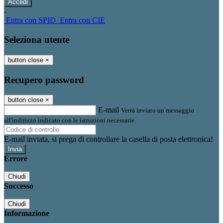
-
Entra con SPID
Entra con CIE
Seleziona utente
button close
×
Recupero password
button close
×
E-mail
Verrà inviato un messaggio
all'indirizzo indicato con le istruzioni necessarie.
E-mail inviata, si prega di controllare la casella di posta elettronica!
Errore
Chiudi
Successo
Chiudi
Informazione