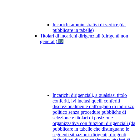
Incarichi amministrativi di vertice (da
pubblicare in tabelle)
Titolari di incarichi dirigenziali (dirigenti non
generali)
12
Incarichi dirigenziali, a qualsiasi titolo
conferiti, ivi inclusi quelli conferiti
discrezionalmente dall'organo di indirizzo
politico senza procedure pubbliche di
selezione e titolari di posizione
organizzativa con funzioni dirigenziali (da
pubblicare in tabelle che distinguano le
seguenti situazioni: dirigenti, dirigenti