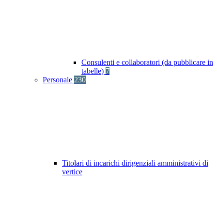
Consulenti e collaboratori (da pubblicare in
tabelle)
7
Personale
230
Titolari di incarichi dirigenziali amministrativi di
vertice