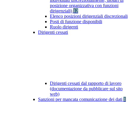
individuati discrezionalmente, titolari di
posizione organizzativa con funzioni
dirigenziali)
12
Elenco posizioni dirigenziali discrezionali
Posti di funzione disponibili
Ruolo dirigenti
Dirigenti cessati
Dirigenti cessati dal rapporto di lavoro
(documentazione da pubblicare sul sito
web)
Sanzioni per mancata comunicazione dei dati
1