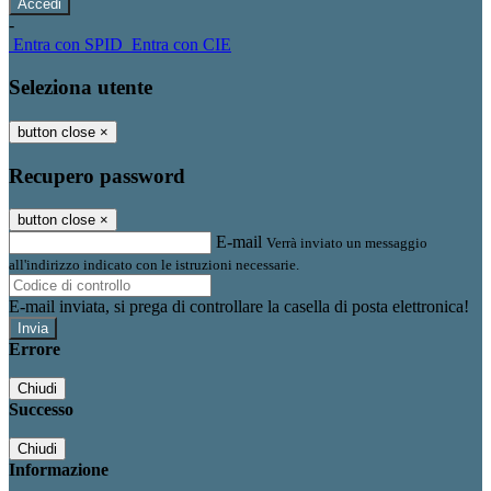
-
Entra con SPID
Entra con CIE
Seleziona utente
button close
×
Recupero password
button close
×
E-mail
Verrà inviato un messaggio
all'indirizzo indicato con le istruzioni necessarie.
E-mail inviata, si prega di controllare la casella di posta elettronica!
Errore
Chiudi
Successo
Chiudi
Informazione