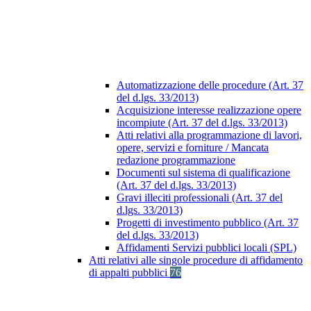
Automatizzazione delle procedure (Art. 37
del d.lgs. 33/2013)
Acquisizione interesse realizzazione opere
incompiute (Art. 37 del d.lgs. 33/2013)
Atti relativi alla programmazione di lavori,
opere, servizi e forniture / Mancata
redazione programmazione
Documenti sul sistema di qualificazione
(Art. 37 del d.lgs. 33/2013)
Gravi illeciti professionali (Art. 37 del
d.lgs. 33/2013)
Progetti di investimento pubblico (Art. 37
del d.lgs. 33/2013)
Affidamenti Servizi pubblici locali (SPL)
Atti relativi alle singole procedure di affidamento
di appalti pubblici
76