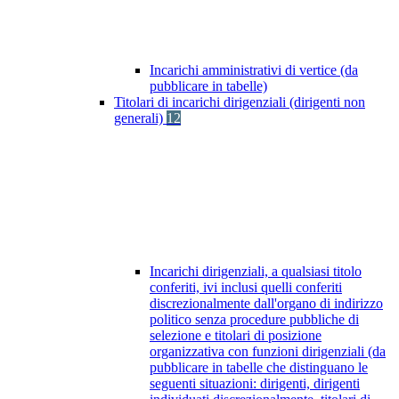
Incarichi amministrativi di vertice (da
pubblicare in tabelle)
Titolari di incarichi dirigenziali (dirigenti non
generali)
12
Incarichi dirigenziali, a qualsiasi titolo
conferiti, ivi inclusi quelli conferiti
discrezionalmente dall'organo di indirizzo
politico senza procedure pubbliche di
selezione e titolari di posizione
organizzativa con funzioni dirigenziali (da
pubblicare in tabelle che distinguano le
seguenti situazioni: dirigenti, dirigenti