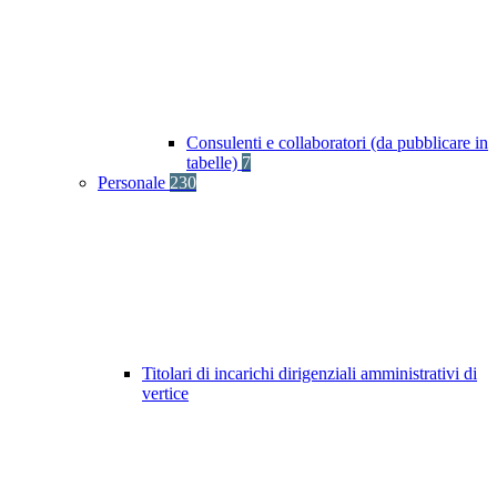
Consulenti e collaboratori (da pubblicare in
tabelle)
7
Personale
230
Titolari di incarichi dirigenziali amministrativi di
vertice