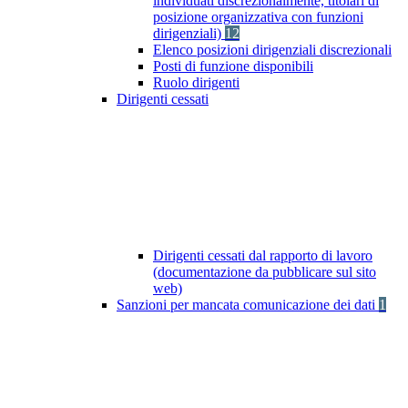
individuati discrezionalmente, titolari di
posizione organizzativa con funzioni
dirigenziali)
12
Elenco posizioni dirigenziali discrezionali
Posti di funzione disponibili
Ruolo dirigenti
Dirigenti cessati
Dirigenti cessati dal rapporto di lavoro
(documentazione da pubblicare sul sito
web)
Sanzioni per mancata comunicazione dei dati
1