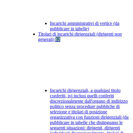
Incarichi amministrativi di vertice (da
pubblicare in tabelle)
Titolari di incarichi dirigenziali (dirigenti non
generali)
12
Incarichi dirigenziali, a qualsiasi titolo
conferiti, ivi inclusi quelli conferiti
discrezionalmente dall'organo di indirizzo
politico senza procedure pubbliche di
selezione e titolari di posizione
organizzativa con funzioni dirigenziali (da
pubblicare in tabelle che distinguano le
seguenti situazioni: dirigenti, dirigenti