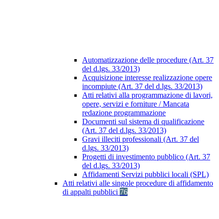
Automatizzazione delle procedure (Art. 37
del d.lgs. 33/2013)
Acquisizione interesse realizzazione opere
incompiute (Art. 37 del d.lgs. 33/2013)
Atti relativi alla programmazione di lavori,
opere, servizi e forniture / Mancata
redazione programmazione
Documenti sul sistema di qualificazione
(Art. 37 del d.lgs. 33/2013)
Gravi illeciti professionali (Art. 37 del
d.lgs. 33/2013)
Progetti di investimento pubblico (Art. 37
del d.lgs. 33/2013)
Affidamenti Servizi pubblici locali (SPL)
Atti relativi alle singole procedure di affidamento
di appalti pubblici
76