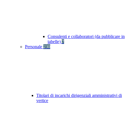
Consulenti e collaboratori (da pubblicare in
tabelle)
7
Personale
230
Titolari di incarichi dirigenziali amministrativi di
vertice