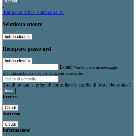
-
Entra con SPID
Entra con CIE
Seleziona utente
button close
×
Recupero password
button close
×
E-mail
Verrà inviato un messaggio
all'indirizzo indicato con le istruzioni necessarie.
E-mail inviata, si prega di controllare la casella di posta elettronica!
Errore
Chiudi
Successo
Chiudi
Informazione