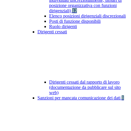
individuati discrezionalmente, titolari di
posizione organizzativa con funzioni
dirigenziali)
12
Elenco posizioni dirigenziali discrezionali
Posti di funzione disponibili
Ruolo dirigenti
Dirigenti cessati
Dirigenti cessati dal rapporto di lavoro
(documentazione da pubblicare sul sito
web)
Sanzioni per mancata comunicazione dei dati
1