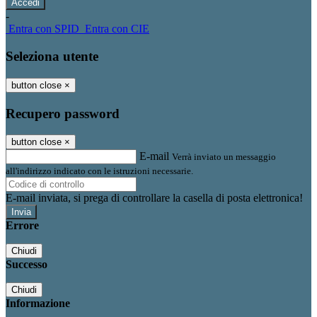
-
Entra con SPID
Entra con CIE
Seleziona utente
button close
×
Recupero password
button close
×
E-mail
Verrà inviato un messaggio
all'indirizzo indicato con le istruzioni necessarie.
E-mail inviata, si prega di controllare la casella di posta elettronica!
Errore
Chiudi
Successo
Chiudi
Informazione