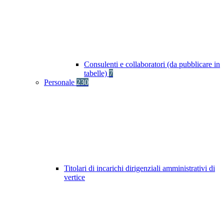
Consulenti e collaboratori (da pubblicare in
tabelle)
7
Personale
230
Titolari di incarichi dirigenziali amministrativi di
vertice