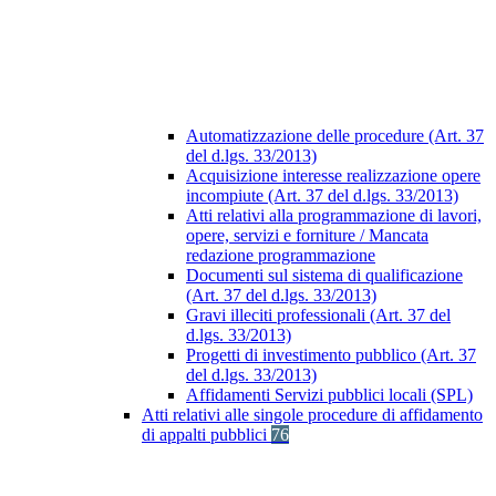
Automatizzazione delle procedure (Art. 37
del d.lgs. 33/2013)
Acquisizione interesse realizzazione opere
incompiute (Art. 37 del d.lgs. 33/2013)
Atti relativi alla programmazione di lavori,
opere, servizi e forniture / Mancata
redazione programmazione
Documenti sul sistema di qualificazione
(Art. 37 del d.lgs. 33/2013)
Gravi illeciti professionali (Art. 37 del
d.lgs. 33/2013)
Progetti di investimento pubblico (Art. 37
del d.lgs. 33/2013)
Affidamenti Servizi pubblici locali (SPL)
Atti relativi alle singole procedure di affidamento
di appalti pubblici
76