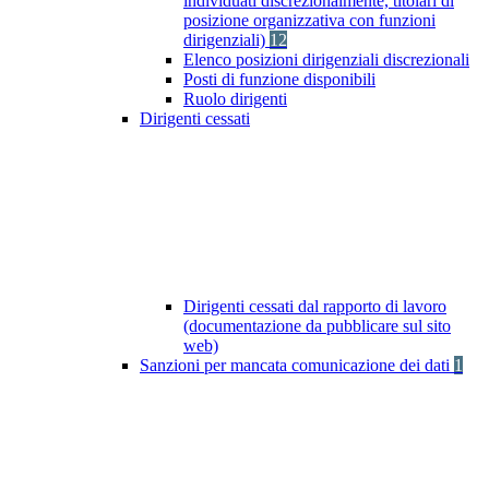
individuati discrezionalmente, titolari di
posizione organizzativa con funzioni
dirigenziali)
12
Elenco posizioni dirigenziali discrezionali
Posti di funzione disponibili
Ruolo dirigenti
Dirigenti cessati
Dirigenti cessati dal rapporto di lavoro
(documentazione da pubblicare sul sito
web)
Sanzioni per mancata comunicazione dei dati
1