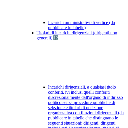
Incarichi amministrativi di vertice (da
pubblicare in tabelle)
Titolari di incarichi dirigenziali (dirigenti non
generali)
12
Incarichi dirigenziali, a qualsiasi titolo
conferiti, ivi inclusi quelli conferiti
discrezionalmente dall'organo di indirizzo
politico senza procedure pubbliche di
selezione e titolari di posizione
organizzativa con funzioni dirigenziali (da
pubblicare in tabelle che distinguano le
seguenti situazioni: dirigenti, dirigenti