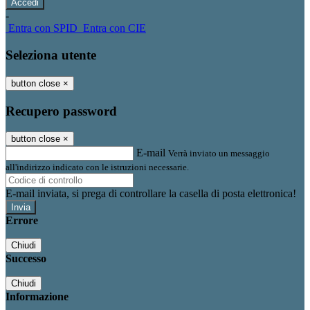
-
Entra con SPID
Entra con CIE
Seleziona utente
button close
×
Recupero password
button close
×
E-mail
Verrà inviato un messaggio
all'indirizzo indicato con le istruzioni necessarie.
E-mail inviata, si prega di controllare la casella di posta elettronica!
Errore
Chiudi
Successo
Chiudi
Informazione