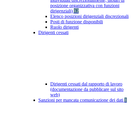
individuati discrezionalmente, titolari di
posizione organizzativa con funzioni
dirigenziali)
12
Elenco posizioni dirigenziali discrezionali
Posti di funzione disponibili
Ruolo dirigenti
Dirigenti cessati
Dirigenti cessati dal rapporto di lavoro
(documentazione da pubblicare sul sito
web)
Sanzioni per mancata comunicazione dei dati
1