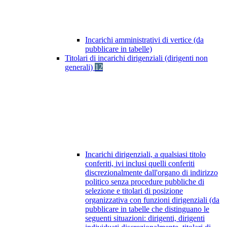
Incarichi amministrativi di vertice (da
pubblicare in tabelle)
Titolari di incarichi dirigenziali (dirigenti non
generali)
12
Incarichi dirigenziali, a qualsiasi titolo
conferiti, ivi inclusi quelli conferiti
discrezionalmente dall'organo di indirizzo
politico senza procedure pubbliche di
selezione e titolari di posizione
organizzativa con funzioni dirigenziali (da
pubblicare in tabelle che distinguano le
seguenti situazioni: dirigenti, dirigenti