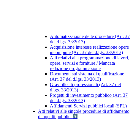
Automatizzazione delle procedure (Art. 37
del d.lgs. 33/2013)
Acquisizione interesse realizzazione opere
incompiute (Art. 37 del d.lgs. 33/2013)
Atti relativi alla programmazione di lavori,
opere, servizi e forniture / Mancata
redazione programmazione
Documenti sul sistema di qualificazione
(Art. 37 del d.lgs. 33/2013)
Gravi illeciti professionali (Art. 37 del
d.lgs. 33/2013)
Progetti di investimento pubblico (Art. 37
del d.lgs. 33/2013)
Affidamenti Servizi pubblici locali (SPL)
Atti relativi alle singole procedure di affidamento
di appalti pubblici
76