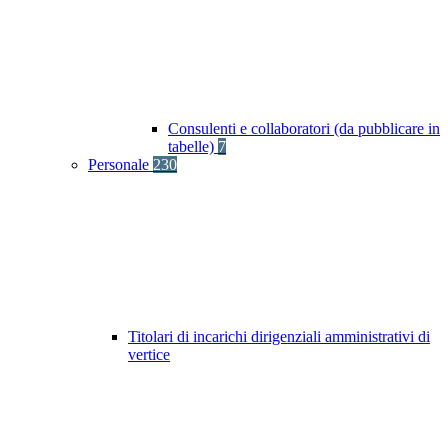
Consulenti e collaboratori (da pubblicare in
tabelle)
7
Personale
230
Titolari di incarichi dirigenziali amministrativi di
vertice