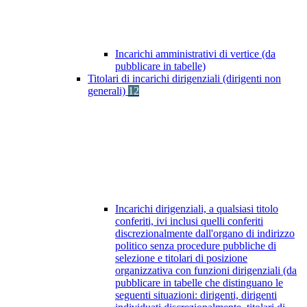
Incarichi amministrativi di vertice (da
pubblicare in tabelle)
Titolari di incarichi dirigenziali (dirigenti non
generali)
12
Incarichi dirigenziali, a qualsiasi titolo
conferiti, ivi inclusi quelli conferiti
discrezionalmente dall'organo di indirizzo
politico senza procedure pubbliche di
selezione e titolari di posizione
organizzativa con funzioni dirigenziali (da
pubblicare in tabelle che distinguano le
seguenti situazioni: dirigenti, dirigenti