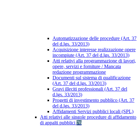
Automatizzazione delle procedure (Art. 37
del d.lgs. 33/2013)
Acquisizione interesse realizzazione opere
incompiute (Art. 37 del d.lgs. 33/2013)
Atti relativi alla programmazione di lavori,
opere, servizi e forniture / Mancata
redazione programmazione
Documenti sul sistema di qualificazione
(Art. 37 del d.lgs. 33/2013)
Gravi illeciti professionali (Art. 37 del
d.lgs. 33/2013)
Progetti di investimento pubblico (Art. 37
del d.lgs. 33/2013)
Affidamenti Servizi pubblici locali (SPL)
Atti relativi alle singole procedure di affidamento
di appalti pubblici
76