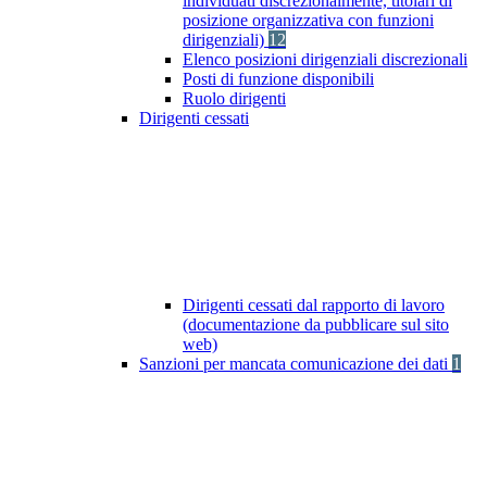
individuati discrezionalmente, titolari di
posizione organizzativa con funzioni
dirigenziali)
12
Elenco posizioni dirigenziali discrezionali
Posti di funzione disponibili
Ruolo dirigenti
Dirigenti cessati
Dirigenti cessati dal rapporto di lavoro
(documentazione da pubblicare sul sito
web)
Sanzioni per mancata comunicazione dei dati
1