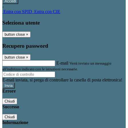
-
Entra con SPID
Entra con CIE
Seleziona utente
button close
×
Recupero password
button close
×
E-mail
Verrà inviato un messaggio
all'indirizzo indicato con le istruzioni necessarie.
E-mail inviata, si prega di controllare la casella di posta elettronica!
Errore
Chiudi
Successo
Chiudi
Informazione