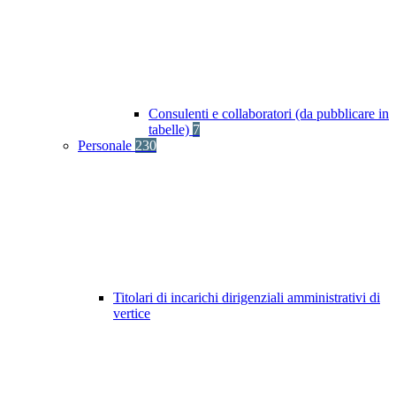
Consulenti e collaboratori (da pubblicare in
tabelle)
7
Personale
230
Titolari di incarichi dirigenziali amministrativi di
vertice