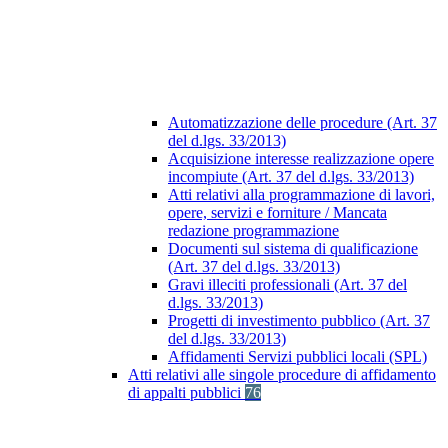
Automatizzazione delle procedure (Art. 37
del d.lgs. 33/2013)
Acquisizione interesse realizzazione opere
incompiute (Art. 37 del d.lgs. 33/2013)
Atti relativi alla programmazione di lavori,
opere, servizi e forniture / Mancata
redazione programmazione
Documenti sul sistema di qualificazione
(Art. 37 del d.lgs. 33/2013)
Gravi illeciti professionali (Art. 37 del
d.lgs. 33/2013)
Progetti di investimento pubblico (Art. 37
del d.lgs. 33/2013)
Affidamenti Servizi pubblici locali (SPL)
Atti relativi alle singole procedure di affidamento
di appalti pubblici
76