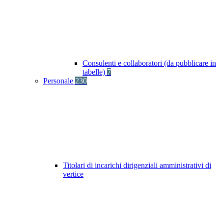
Consulenti e collaboratori (da pubblicare in
tabelle)
7
Personale
230
Titolari di incarichi dirigenziali amministrativi di
vertice