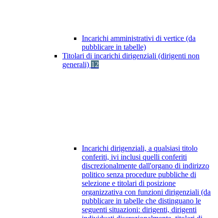
Incarichi amministrativi di vertice (da
pubblicare in tabelle)
Titolari di incarichi dirigenziali (dirigenti non
generali)
12
Incarichi dirigenziali, a qualsiasi titolo
conferiti, ivi inclusi quelli conferiti
discrezionalmente dall'organo di indirizzo
politico senza procedure pubbliche di
selezione e titolari di posizione
organizzativa con funzioni dirigenziali (da
pubblicare in tabelle che distinguano le
seguenti situazioni: dirigenti, dirigenti