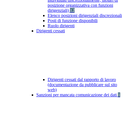
individuati discrezionalmente, titolari di
posizione organizzativa con funzioni
dirigenziali)
12
Elenco posizioni dirigenziali discrezionali
Posti di funzione disponibili
Ruolo dirigenti
Dirigenti cessati
Dirigenti cessati dal rapporto di lavoro
(documentazione da pubblicare sul sito
web)
Sanzioni per mancata comunicazione dei dati
1