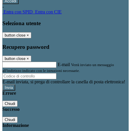
-
Entra con SPID
Entra con CIE
Seleziona utente
button close
×
Recupero password
button close
×
E-mail
Verrà inviato un messaggio
all'indirizzo indicato con le istruzioni necessarie.
E-mail inviata, si prega di controllare la casella di posta elettronica!
Errore
Chiudi
Successo
Chiudi
Informazione