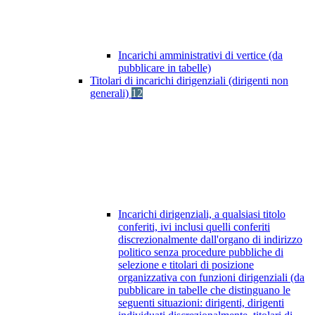
Incarichi amministrativi di vertice (da
pubblicare in tabelle)
Titolari di incarichi dirigenziali (dirigenti non
generali)
12
Incarichi dirigenziali, a qualsiasi titolo
conferiti, ivi inclusi quelli conferiti
discrezionalmente dall'organo di indirizzo
politico senza procedure pubbliche di
selezione e titolari di posizione
organizzativa con funzioni dirigenziali (da
pubblicare in tabelle che distinguano le
seguenti situazioni: dirigenti, dirigenti