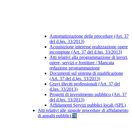
Automatizzazione delle procedure (Art. 37
del d.lgs. 33/2013)
Acquisizione interesse realizzazione opere
incompiute (Art. 37 del d.lgs. 33/2013)
Atti relativi alla programmazione di lavori,
opere, servizi e forniture / Mancata
redazione programmazione
Documenti sul sistema di qualificazione
(Art. 37 del d.lgs. 33/2013)
Gravi illeciti professionali (Art. 37 del
d.lgs. 33/2013)
Progetti di investimento pubblico (Art. 37
del d.lgs. 33/2013)
Affidamenti Servizi pubblici locali (SPL)
Atti relativi alle singole procedure di affidamento
di appalti pubblici
76