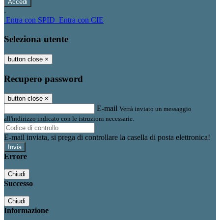
-
Entra con SPID
Entra con CIE
Seleziona utente
button close
×
Recupero password
button close
×
E-mail
Verrà inviato un messaggio
all'indirizzo indicato con le istruzioni necessarie.
E-mail inviata, si prega di controllare la casella di posta elettronica!
Errore
Chiudi
Successo
Chiudi
Informazione