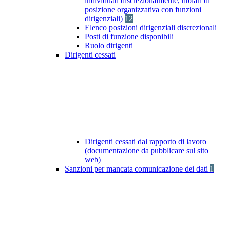
individuati discrezionalmente, titolari di
posizione organizzativa con funzioni
dirigenziali)
12
Elenco posizioni dirigenziali discrezionali
Posti di funzione disponibili
Ruolo dirigenti
Dirigenti cessati
Dirigenti cessati dal rapporto di lavoro
(documentazione da pubblicare sul sito
web)
Sanzioni per mancata comunicazione dei dati
1