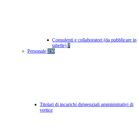
Consulenti e collaboratori (da pubblicare in
tabelle)
7
Personale
230
Titolari di incarichi dirigenziali amministrativi di
vertice