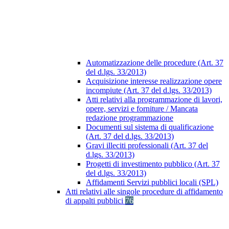
Automatizzazione delle procedure (Art. 37
del d.lgs. 33/2013)
Acquisizione interesse realizzazione opere
incompiute (Art. 37 del d.lgs. 33/2013)
Atti relativi alla programmazione di lavori,
opere, servizi e forniture / Mancata
redazione programmazione
Documenti sul sistema di qualificazione
(Art. 37 del d.lgs. 33/2013)
Gravi illeciti professionali (Art. 37 del
d.lgs. 33/2013)
Progetti di investimento pubblico (Art. 37
del d.lgs. 33/2013)
Affidamenti Servizi pubblici locali (SPL)
Atti relativi alle singole procedure di affidamento
di appalti pubblici
76