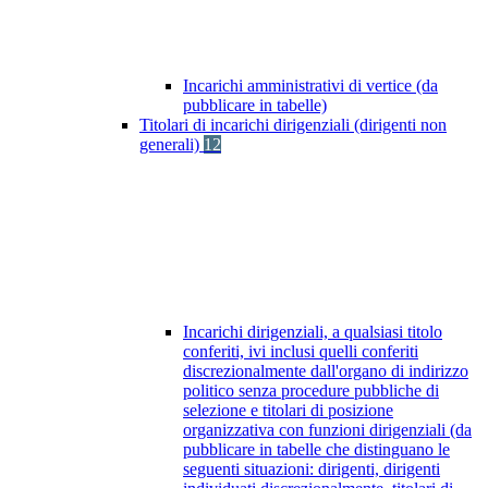
Incarichi amministrativi di vertice (da
pubblicare in tabelle)
Titolari di incarichi dirigenziali (dirigenti non
generali)
12
Incarichi dirigenziali, a qualsiasi titolo
conferiti, ivi inclusi quelli conferiti
discrezionalmente dall'organo di indirizzo
politico senza procedure pubbliche di
selezione e titolari di posizione
organizzativa con funzioni dirigenziali (da
pubblicare in tabelle che distinguano le
seguenti situazioni: dirigenti, dirigenti