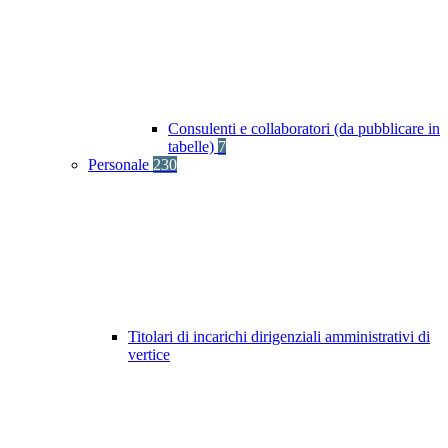
Consulenti e collaboratori (da pubblicare in
tabelle)
7
Personale
230
Titolari di incarichi dirigenziali amministrativi di
vertice