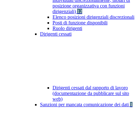
individuati discrezionalmente, titolari di
posizione organizzativa con funzioni
dirigenziali)
12
Elenco posizioni dirigenziali discrezionali
Posti di funzione disponibili
Ruolo dirigenti
Dirigenti cessati
Dirigenti cessati dal rapporto di lavoro
(documentazione da pubblicare sul sito
web)
Sanzioni per mancata comunicazione dei dati
1