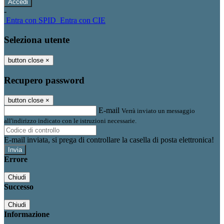
-
Entra con SPID
Entra con CIE
Seleziona utente
button close
×
Recupero password
button close
×
E-mail
Verrà inviato un messaggio
all'indirizzo indicato con le istruzioni necessarie.
E-mail inviata, si prega di controllare la casella di posta elettronica!
Errore
Chiudi
Successo
Chiudi
Informazione