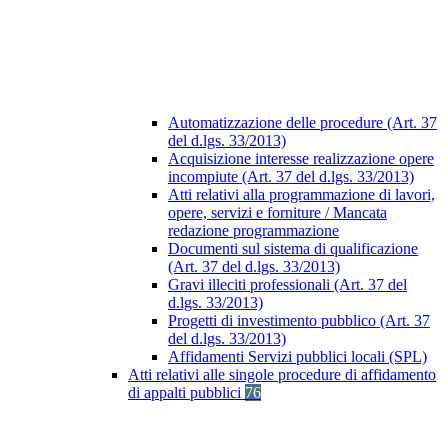
Automatizzazione delle procedure (Art. 37
del d.lgs. 33/2013)
Acquisizione interesse realizzazione opere
incompiute (Art. 37 del d.lgs. 33/2013)
Atti relativi alla programmazione di lavori,
opere, servizi e forniture / Mancata
redazione programmazione
Documenti sul sistema di qualificazione
(Art. 37 del d.lgs. 33/2013)
Gravi illeciti professionali (Art. 37 del
d.lgs. 33/2013)
Progetti di investimento pubblico (Art. 37
del d.lgs. 33/2013)
Affidamenti Servizi pubblici locali (SPL)
Atti relativi alle singole procedure di affidamento
di appalti pubblici
76