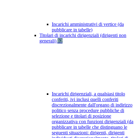
Incarichi amministrativi di vertice (da
pubblicare in tabelle)
Titolari di incarichi dirigenziali (dirigenti non
generali)
12
Incarichi dirigenziali, a qualsiasi titolo
conferiti, ivi inclusi quelli conferiti
discrezionalmente dall'organo di indirizzo
politico senza procedure pubbliche di
selezione e titolari di posizione
organizzativa con funzioni dirigenziali (da
pubblicare in tabelle che distinguano le
seguenti situazioni: dirigenti, dirigenti