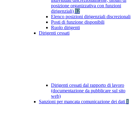
individuati discrezionalmente, titolari di
posizione organizzativa con funzioni
dirigenziali)
12
Elenco posizioni dirigenziali discrezionali
Posti di funzione disponibili
Ruolo dirigenti
Dirigenti cessati
Dirigenti cessati dal rapporto di lavoro
(documentazione da pubblicare sul sito
web)
Sanzioni per mancata comunicazione dei dati
1