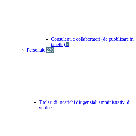
Consulenti e collaboratori (da pubblicare in
tabelle)
7
Personale
230
Titolari di incarichi dirigenziali amministrativi di
vertice