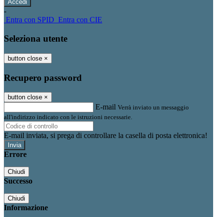
-
Entra con SPID
Entra con CIE
Seleziona utente
button close
×
Recupero password
button close
×
E-mail
Verrà inviato un messaggio
all'indirizzo indicato con le istruzioni necessarie.
E-mail inviata, si prega di controllare la casella di posta elettronica!
Errore
Chiudi
Successo
Chiudi
Informazione