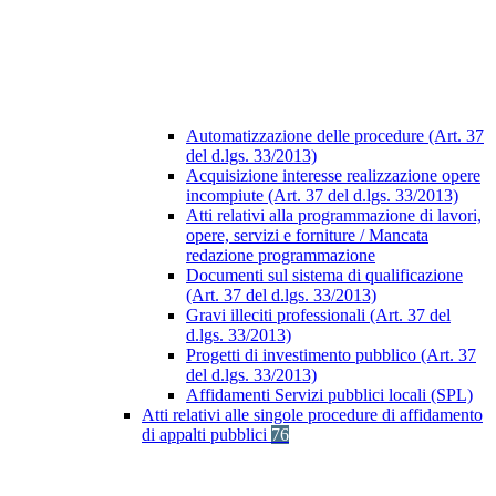
Automatizzazione delle procedure (Art. 37
del d.lgs. 33/2013)
Acquisizione interesse realizzazione opere
incompiute (Art. 37 del d.lgs. 33/2013)
Atti relativi alla programmazione di lavori,
opere, servizi e forniture / Mancata
redazione programmazione
Documenti sul sistema di qualificazione
(Art. 37 del d.lgs. 33/2013)
Gravi illeciti professionali (Art. 37 del
d.lgs. 33/2013)
Progetti di investimento pubblico (Art. 37
del d.lgs. 33/2013)
Affidamenti Servizi pubblici locali (SPL)
Atti relativi alle singole procedure di affidamento
di appalti pubblici
76