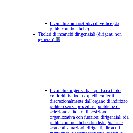
Incarichi amministrativi di vertice (da
pubblicare in tabelle)
Titolari di incarichi dirigenziali (dirigenti non
generali)
12
Incarichi dirigenziali, a qualsiasi titolo
conferiti, ivi inclusi quelli conferiti
discrezionalmente dall'organo di indirizzo
politico senza procedure pubbliche di
selezione e titolari di posizione
organizzativa con funzioni dirigenziali (da
pubblicare in tabelle che distinguano le
seguenti situazioni: dirigenti, dirigenti