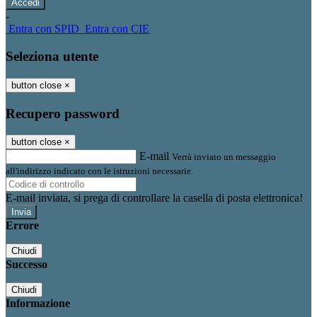
-
Entra con SPID
Entra con CIE
Seleziona utente
button close
×
Recupero password
button close
×
E-mail
Verrà inviato un messaggio
all'indirizzo indicato con le istruzioni necessarie.
E-mail inviata, si prega di controllare la casella di posta elettronica!
Errore
Chiudi
Successo
Chiudi
Informazione