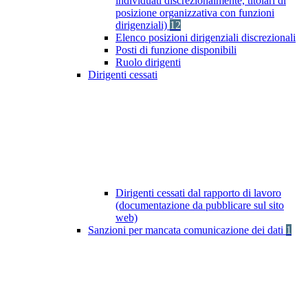
individuati discrezionalmente, titolari di
posizione organizzativa con funzioni
dirigenziali)
12
Elenco posizioni dirigenziali discrezionali
Posti di funzione disponibili
Ruolo dirigenti
Dirigenti cessati
Dirigenti cessati dal rapporto di lavoro
(documentazione da pubblicare sul sito
web)
Sanzioni per mancata comunicazione dei dati
1