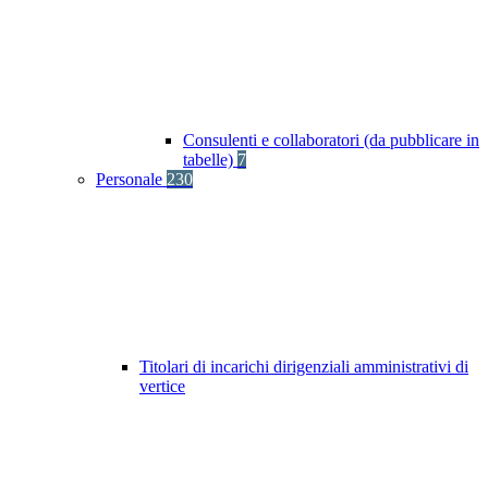
Consulenti e collaboratori (da pubblicare in
tabelle)
7
Personale
230
Titolari di incarichi dirigenziali amministrativi di
vertice