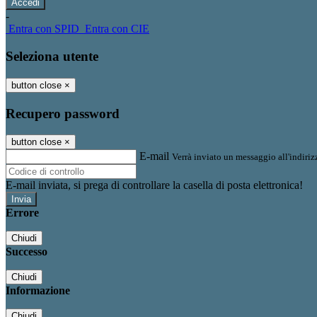
-
Entra con SPID
Entra con CIE
Seleziona utente
button close
×
Recupero password
button close
×
E-mail
Verrà inviato un messaggio all'indirizz
E-mail inviata, si prega di controllare la casella di posta elettronica!
Errore
Chiudi
Successo
Chiudi
Informazione
Chiudi