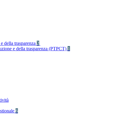
 e della trasparenza
2
rruzione e della trasparenza (PTPCT)
1
ività
stionale
6