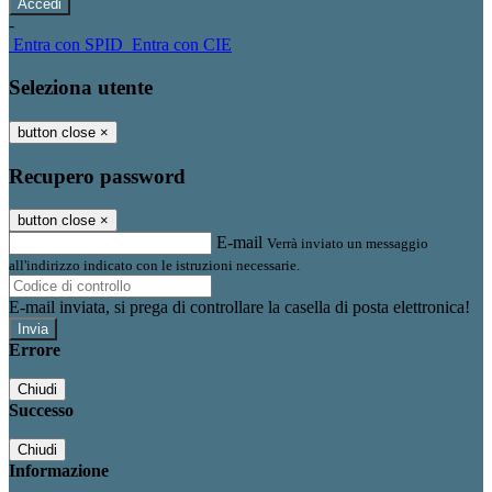
-
Entra con SPID
Entra con CIE
Seleziona utente
button close
×
Recupero password
button close
×
E-mail
Verrà inviato un messaggio
all'indirizzo indicato con le istruzioni necessarie.
E-mail inviata, si prega di controllare la casella di posta elettronica!
Errore
Chiudi
Successo
Chiudi
Informazione