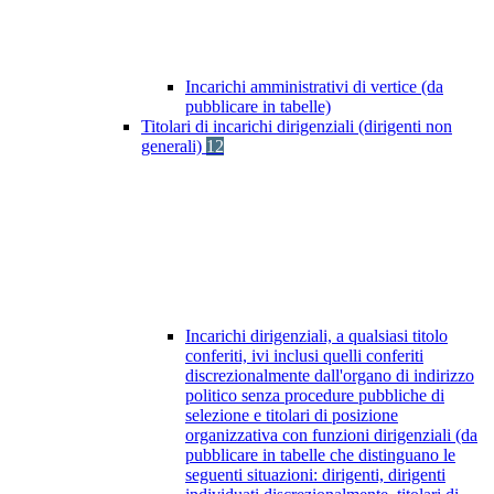
Incarichi amministrativi di vertice (da
pubblicare in tabelle)
Titolari di incarichi dirigenziali (dirigenti non
generali)
12
Incarichi dirigenziali, a qualsiasi titolo
conferiti, ivi inclusi quelli conferiti
discrezionalmente dall'organo di indirizzo
politico senza procedure pubbliche di
selezione e titolari di posizione
organizzativa con funzioni dirigenziali (da
pubblicare in tabelle che distinguano le
seguenti situazioni: dirigenti, dirigenti