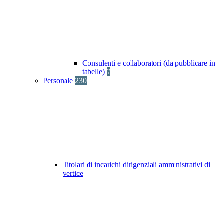
Consulenti e collaboratori (da pubblicare in
tabelle)
7
Personale
230
Titolari di incarichi dirigenziali amministrativi di
vertice