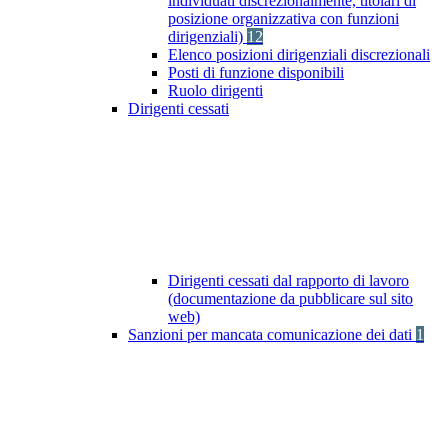
individuati discrezionalmente, titolari di
posizione organizzativa con funzioni
dirigenziali)
12
Elenco posizioni dirigenziali discrezionali
Posti di funzione disponibili
Ruolo dirigenti
Dirigenti cessati
Dirigenti cessati dal rapporto di lavoro
(documentazione da pubblicare sul sito
web)
Sanzioni per mancata comunicazione dei dati
1