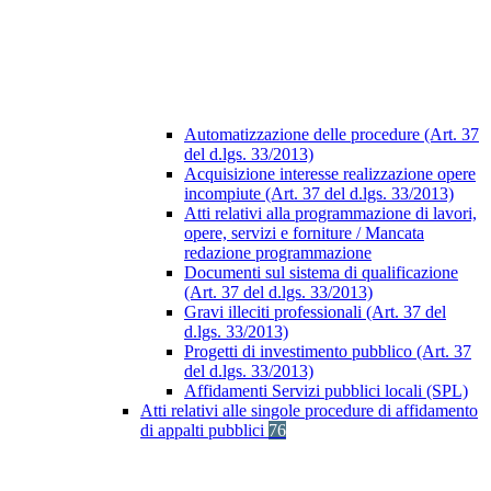
Automatizzazione delle procedure (Art. 37
del d.lgs. 33/2013)
Acquisizione interesse realizzazione opere
incompiute (Art. 37 del d.lgs. 33/2013)
Atti relativi alla programmazione di lavori,
opere, servizi e forniture / Mancata
redazione programmazione
Documenti sul sistema di qualificazione
(Art. 37 del d.lgs. 33/2013)
Gravi illeciti professionali (Art. 37 del
d.lgs. 33/2013)
Progetti di investimento pubblico (Art. 37
del d.lgs. 33/2013)
Affidamenti Servizi pubblici locali (SPL)
Atti relativi alle singole procedure di affidamento
di appalti pubblici
76