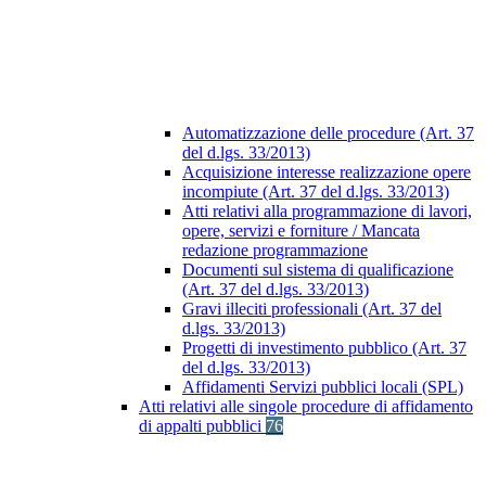
Automatizzazione delle procedure (Art. 37
del d.lgs. 33/2013)
Acquisizione interesse realizzazione opere
incompiute (Art. 37 del d.lgs. 33/2013)
Atti relativi alla programmazione di lavori,
opere, servizi e forniture / Mancata
redazione programmazione
Documenti sul sistema di qualificazione
(Art. 37 del d.lgs. 33/2013)
Gravi illeciti professionali (Art. 37 del
d.lgs. 33/2013)
Progetti di investimento pubblico (Art. 37
del d.lgs. 33/2013)
Affidamenti Servizi pubblici locali (SPL)
Atti relativi alle singole procedure di affidamento
di appalti pubblici
76