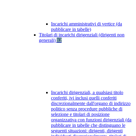
Incarichi amministrativi di vertice (da
pubblicare in tabelle)
Titolari di incarichi dirigenziali (dirigenti non
generali)
12
Incarichi dirigenziali, a qualsiasi titolo
conferiti, ivi inclusi quelli conferiti
discrezionalmente dall'organo di indirizzo
politico senza procedure pubbliche di
selezione e titolari di posizione
organizzativa con funzioni dirigenziali (da
pubblicare in tabelle che distinguano le
seguenti situazioni: dirigenti, dirigenti