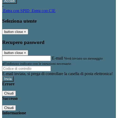
-
Entra con SPID
Entra con CIE
Seleziona utente
button close
×
Recupero password
button close
×
E-mail
Verrà inviato un messaggio
all'indirizzo indicato con le istruzioni necessarie.
E-mail inviata, si prega di controllare la casella di posta elettronica!
Errore
Chiudi
Successo
Chiudi
Informazione