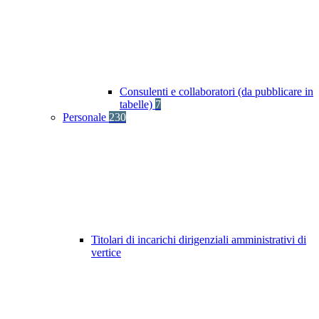
Consulenti e collaboratori (da pubblicare in
tabelle)
7
Personale
230
Titolari di incarichi dirigenziali amministrativi di
vertice