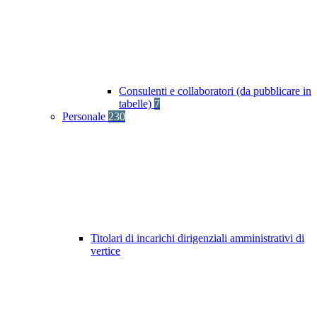
Consulenti e collaboratori (da pubblicare in
tabelle)
7
Personale
230
Titolari di incarichi dirigenziali amministrativi di
vertice