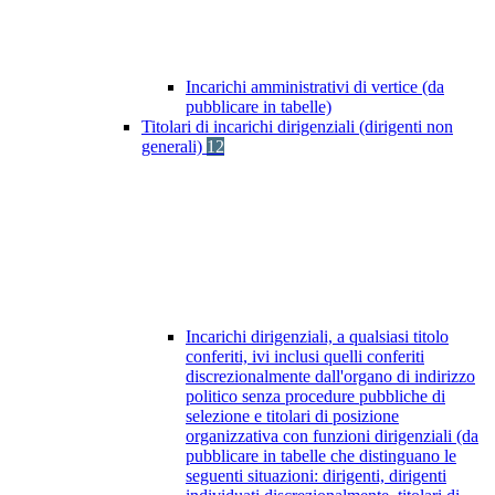
Incarichi amministrativi di vertice (da
pubblicare in tabelle)
Titolari di incarichi dirigenziali (dirigenti non
generali)
12
Incarichi dirigenziali, a qualsiasi titolo
conferiti, ivi inclusi quelli conferiti
discrezionalmente dall'organo di indirizzo
politico senza procedure pubbliche di
selezione e titolari di posizione
organizzativa con funzioni dirigenziali (da
pubblicare in tabelle che distinguano le
seguenti situazioni: dirigenti, dirigenti