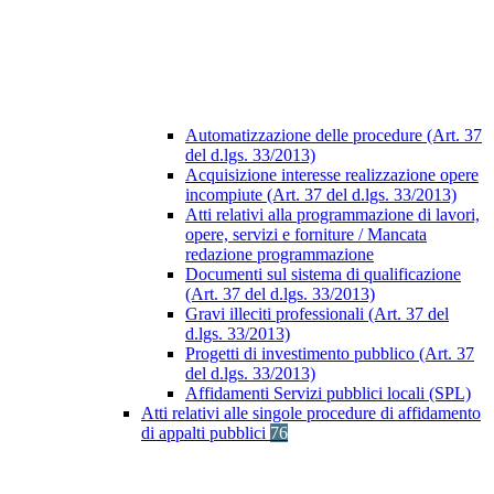
Automatizzazione delle procedure (Art. 37
del d.lgs. 33/2013)
Acquisizione interesse realizzazione opere
incompiute (Art. 37 del d.lgs. 33/2013)
Atti relativi alla programmazione di lavori,
opere, servizi e forniture / Mancata
redazione programmazione
Documenti sul sistema di qualificazione
(Art. 37 del d.lgs. 33/2013)
Gravi illeciti professionali (Art. 37 del
d.lgs. 33/2013)
Progetti di investimento pubblico (Art. 37
del d.lgs. 33/2013)
Affidamenti Servizi pubblici locali (SPL)
Atti relativi alle singole procedure di affidamento
di appalti pubblici
76