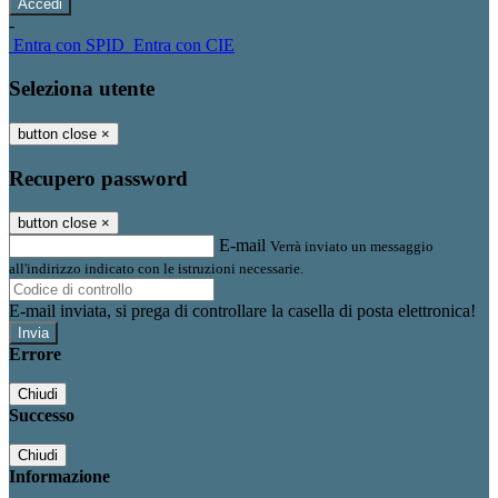
-
Entra con SPID
Entra con CIE
Seleziona utente
button close
×
Recupero password
button close
×
E-mail
Verrà inviato un messaggio
all'indirizzo indicato con le istruzioni necessarie.
E-mail inviata, si prega di controllare la casella di posta elettronica!
Errore
Chiudi
Successo
Chiudi
Informazione