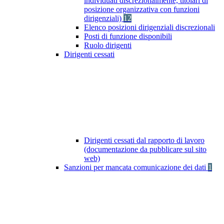
individuati discrezionalmente, titolari di
posizione organizzativa con funzioni
dirigenziali)
12
Elenco posizioni dirigenziali discrezionali
Posti di funzione disponibili
Ruolo dirigenti
Dirigenti cessati
Dirigenti cessati dal rapporto di lavoro
(documentazione da pubblicare sul sito
web)
Sanzioni per mancata comunicazione dei dati
1